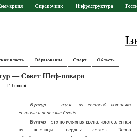
Коммерция
Справочник
Инфраструктура
Гост
Із
ская власть
Образование
Спорт
Область
лгур — Совет Шеф-повара
и
1 Comment
Булгур
— крупа, из которой готовят
сытные и полезные блюда.
Булгур
– это популярная крупа, изготовленная
из пшеницы твердых сортов. Зерна