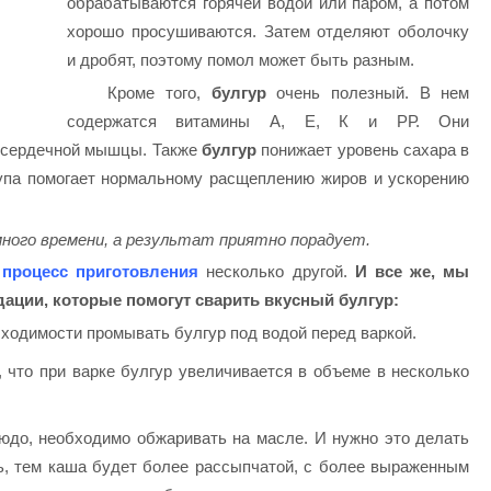
обрабатываются горячей водой или паром, а потом
хорошо просушиваются. Затем отделяют оболочку
и дробят, поэтому помол может быть разным.
Кроме того,
булгур
очень полезный. В нем
содержатся витамины А, Е, К и РР. Они
и сердечной мышцы. Также
булгур
понижает уровень сахара в
рупа помогает нормальному расщеплению жиров и ускорению
ного времени, а результат приятно порадует.
а
процесс приготовления
несколько другой.
И все же, мы
ации, которые помогут сварить вкусный булгур:
ходимости промывать булгур под водой перед варкой.
 что при варке булгур увеличивается в объеме в несколько
людо, необходимо обжаривать на масле. И нужно это делать
ь, тем каша будет более рассыпчатой, с более выраженным