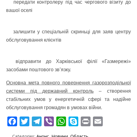
передати контролеру під час чергового візиту до
вашої оселі
залишити у спеціальній скриньці для заяв центру
обслуговування клієнтів
відправити до Харківської філії «Газмережі»
засобами поштового зв’язку.
Основна мета повного повернення газорозподільної
системи під державний контроль
– створення
стабільних умов у енергетичній сфері та надійне
обслуговування громадян в умовах війни.
F
T
T
Vi
W
S
Pr
E
ac
w
el
b
h
k
in
m
Categories:
Анонс
,
Новини
,
Область