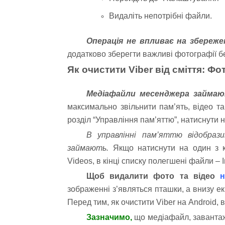
Видаліть непотрібні файли.
Операція не впливає на збереже
додатково зберегти важливі фотографії б
Як очистити Viber від сміття: Фо
Медіафайли месенджера займаю
максимально звільнити пам’ять, відео т
розділ “Управління пам’яттю”, натиснути н
В управлінні пам’яттю відобрази
займають.
Якщо натиснути на один з ко
Videos, в кінці списку полегшені файли – 
Щоб видалити фото та відео
н
зображенні з’являться пташки, а внизу 
Перед тим, як очистити Viber на Android, 
Зазначимо,
що медіафайл, завантаж