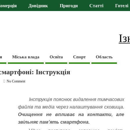
омерція
Довідник
Пригоди
Статті
Готелі
Із
я
Міська влада
Освіта
Спорт
Область
смартфоні: Інструкція
No Comment
Інструкція пояснює видалення тимчасових
файлів та медіа через налаштування сховища.
Очищення не впливає на контакти, але
звільняє пам’ять смартфона.