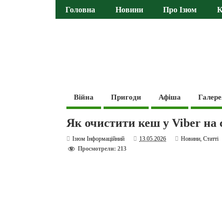
Головна
Новини
Про Ізюм
К
Війна
Пригоди
Афіша
Галере
Як очистити кеш у Viber на 
Ізюм Інформаційний
13.05.2026
Новини
,
Статті
Просмотрели: 213