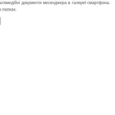
ьтимедійні документи месенджера в галереї смартфона.
х папках.
E
m
ail