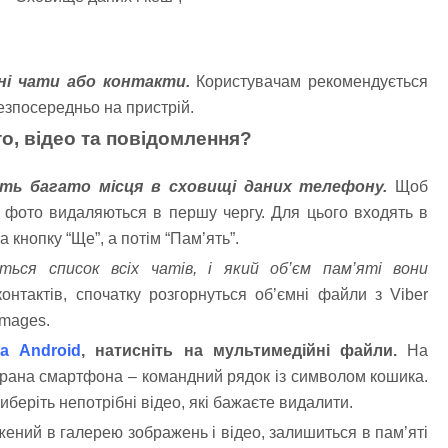
ні чати або контакти.
Користувачам рекомендується
езпосередньо на пристрій.
то, відео та повідомлення?
ть багато місця в сховищі даних телефону.
Щоб
а фото видаляються в першу чергу. Для цього входять в
а кнопку “Ще”, а потім “Пам’ять”.
ться список всіх чатів, і який об’єм пам’яті вони
нтактів, спочатку розгорнуться об’ємні файли з Viber
Images.
а Android
, натисніть на мультимедійні файли.
На
екрана смартфона – командний рядок із символом кошика.
виберіть непотрібні відео, які бажаєте видалити.
ений в галерею зображень і відео, залишиться в пам’яті