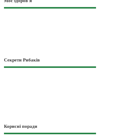
Моє здоров’я
Секрети Рибаків
Корисні поради