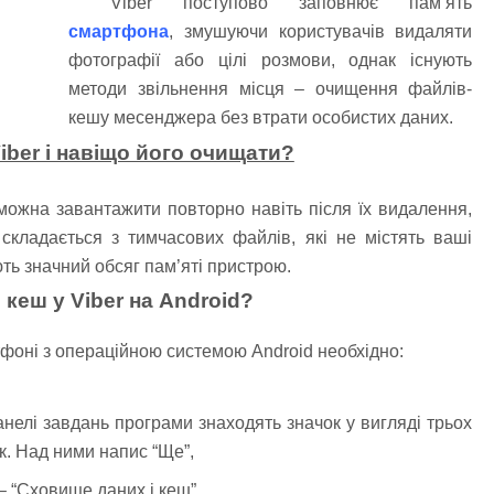
Viber поступово заповнює пам’ять
смартфона
, змушуючи користувачів видаляти
фотографії або цілі розмови, однак існують
методи звільнення місця – очищення файлів-
кешу месенджера без втрати особистих даних.
iber і навіщо його очищати?
можна завантажити повторно навіть після їх видалення,
складається з тимчасових файлів, які не містять ваші
ь значний обсяг пам’яті пристрою.
 кеш у Viber на Android?
тфоні з операційною системою Android необхідно:
нелі завдань програми знаходять значок у вигляді трьох
. Над ними напис “Ще”,
 “Сховище даних і кеш”,