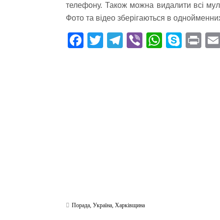
телефону. Також можна видалити всі мул
Фото та відео зберігаються в однойменни
Fa
T
Te
Vi
W
S
Pr
ce
wi
le
be
ha
ky
in
bo
tte
gr
r
ts
pe
t
ok
r
a
A
m
pp
Порада
,
Україна
,
Харківщина