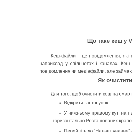
Що таке кеш у V
Кеш-файли
– це повідомлення, які 
наприклад у спільнотах і каналах. Кеш 
повідомлення чи медіафайли, але займают
Як очистити
Для того, щоб очистити кеш на смар
Відкрити застосунок,
У нижньому правому куті на па
горизонтально Розташованих крапок
Перейдіть до “Налаштування” –