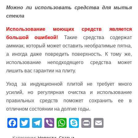
Можно ли использовать средства для мытья
стекла
Использование моющих средств является
большой ошибкой!
Такие средства содержат
аммиак, который может оставить необратимые пятна,
а иногда даже повредить поверхность. К тому же,
использование неподходящего средства может
лишить вас гарантии на плиту.
Уход за индукционной плитой не требует много
усилий, но регулярная очистка и использование
правильных средств поможет сохранить ее в
отличном состоянии на долгие годы.
F
T
T
Vi
W
S
Pr
E
ac
w
el
b
h
k
in
m
Категории:
Новости
,
Статьи