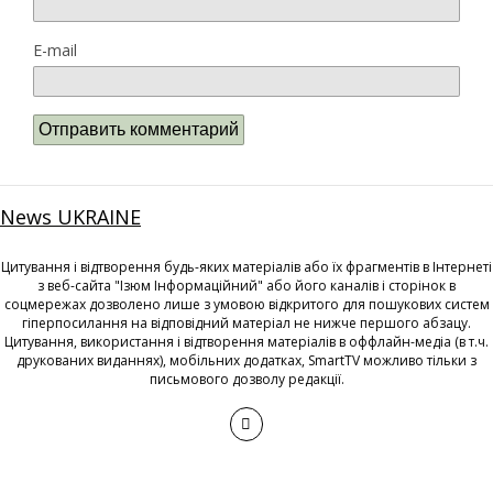
E-mail
News UKRAINE
Цитування і відтворення будь-яких матеріалів або їх фрагментів в Інтернеті
з веб-сайта "Ізюм Інформаційний" або його каналів і сторінок в
соцмережах дозволено лише з умовою відкритого для пошукових систем
гіперпосилання на відповідний матеріал не нижче першого абзацу.
Цитування, використання і відтворення матеріалів в оффлайн-медіа (в т.ч.
друкованих виданнях), мобільних додатках, SmartTV можливо тільки з
письмового дозволу редакції.