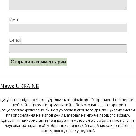
Имя
E-mail
News UKRAINE
Цитування і відтворення будь-яких матеріалів або їх фрагментів в Інтернеті
з веб-сайта "Ізюм Інформаційний" або його каналів і сторінок в
соцмережах дозволено лише з умовою відкритого для пошукових систем
гіперпосилання на відповідний матеріал не нижче першого абзацу.
Цитування, використання і відтворення матеріалів в оффлайн-медіа (в т.ч.
друкованих виданнях), мобільних додатках, SmartTV можливо тільки з
письмового дозволу редакції.