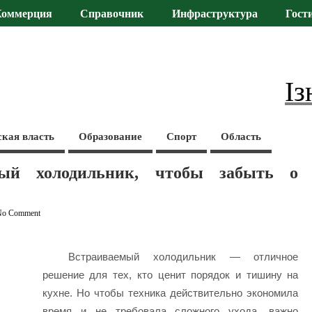
Коммерция
Справочник
Инфраструктура
Гост
Із
ская власть
Образование
Спорт
Область
мый холодильник, чтобы забыть о
No Comment
Встраиваемый холодильник — отличное
решение для тех, кто ценит порядок и тишину на
кухне. Но чтобы техника действительно экономила
время и не требовала сложного ухода, важно