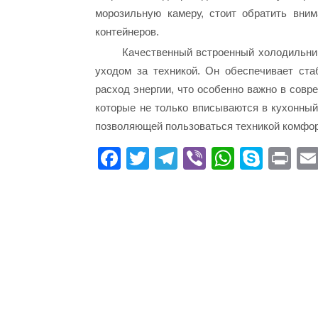
морозильную камеру, стоит обратить вни
контейнеров.
Качественный встроенный холодильник
уходом за техникой. Он обеспечивает ст
расход энергии, что особенно важно в совр
которые не только вписываются в кухонный
позволяющей пользоваться техникой комфор
Fa
T
Te
Vi
W
S
Pr
ce
wi
le
be
ha
ky
in
bo
tte
gr
r
ts
pe
t
ok
r
a
A
m
pp