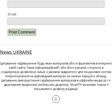
Email
News UKRAINE
Цитування і відтворення будь-яких матеріалів або їх фрагментів в Інтернеті
з веб-сайта "Ізюм Інформаційний" або його каналів і сторінок в
соцмережах дозволено лише з умовою відкритого для пошукових систем
гіперпосилання на відповідний матеріал не нижче першого абзацу.
Цитування, використання і відтворення матеріалів в оффлайн-медіа (в т.ч.
друкованих виданнях), мобільних додатках, SmartTV можливо тільки з
письмового дозволу редакції.