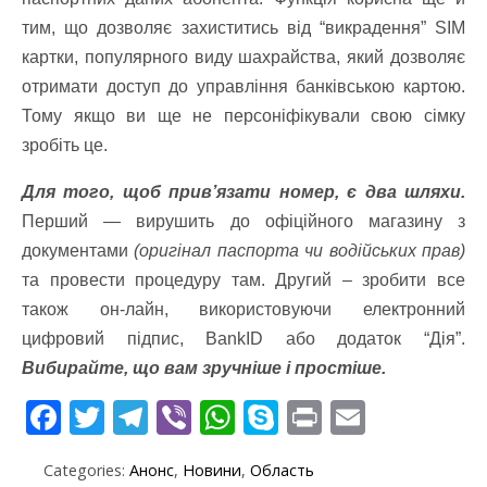
тим, що дозволяє захиститись від “викрадення” SIM
картки, популярного виду шахрайства, який дозволяє
отримати доступ до управління банківською картою.
Тому якщо ви ще не персоніфікували свою сімку
зробіть це.
Для того, щоб прив’язати номер, є два шляхи.
Перший — вирушить до офіційного магазину з
документами
(оригінал паспорта чи водійських прав)
та провести процедуру там. Другий – зробити все
також он-лайн, використовуючи електронний
цифровий підпис, BankID або додаток “Дія”.
Вибирайте, що вам зручніше і простіше.
F
T
T
Vi
W
S
Pr
E
ac
w
el
b
h
k
in
m
Categories:
Анонс
,
Новини
,
Область
e
itt
e
er
at
y
t
ai