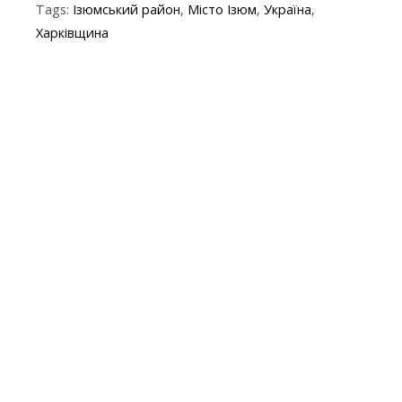
Tags:
Ізюмський район
,
Місто Ізюм
,
Україна
,
b
er
gr
s
p
l
Харківщина
o
a
A
e
o
m
p
k
p