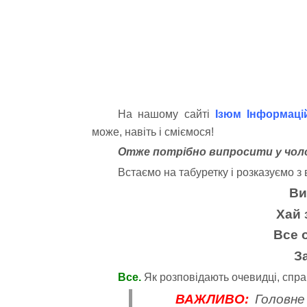
На нашому сайті
Ізюм Інформаці
може, навіть і сміємося!
Отже потрібно випросити у чоло
Встаємо на табуретку і розказуємо з
Ви
Хай 
Все о
З
Все.
Як розповідають очевидці, спрац
ВАЖЛИВО:
Головне 