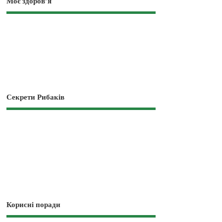
Моє здоров’я
Секрети Рибаків
Корисні поради