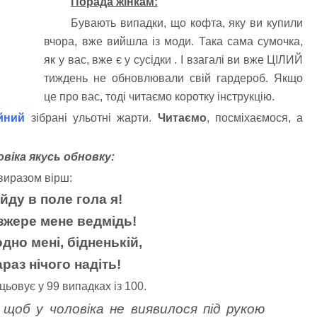
Порада жінкам:
Бувають випадки, що кофта, яку ви купили
вчора, вже вийшла із моди. Така сама сумочка,
як у вас, вже є у сусідки . І взагалі ви вже ЦІЛИЙ
тиждень не обновлювали свій гардероб. Якщо
це про вас, тоді читаємо коротку інструкцію.
йний
зібрані ульотні жарти.
Читаємо
, посміхаємося, а
віка якусь обновку:
 виразом вірш:
йду в поле гола я!
зжере мене ведмідь!
дно мені, бідненькій,
араз нічого надіть!
ьовує у 99 випадках із 100.
щоб у чоловіка не виявилося під рукою