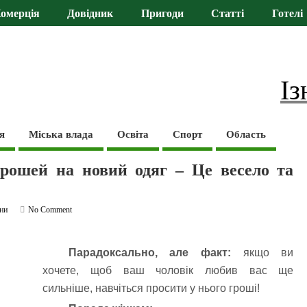
омерція
Довідник
Пригоди
Статті
Готелі
Із
я
Міська влада
Освіта
Спорт
Область
грошей на новий одяг – Це весело та
ни
No Comment
Парадоксально, але факт:
якщо ви
хочете, щоб ваш чоловік любив вас ще
сильніше, навчіться просити у нього гроші!