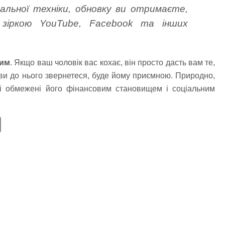
альної техніки, обновку ви отримаєте,
зіркою YouTube, Facebook та інших
ним
. Якщо ваш чоловік вас кохає, він просто дасть вам те,
 ви до нього звернетеся, буде йому приємною. Природно,
і обмежені його фінансовим становищем і соціальним
E
m
ail