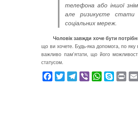
телефона або іншої знім
але ризикуєте стати 
соціальних мереж.
Чоловік завжди хоче бути потріб
що ви хочете. Будь-яка допомога, по яку
важливо пам’ятати, що його можливост
статусом.
Fa
T
Te
Vi
W
S
Pr
ce
wi
le
be
ha
ky
in
bo
tte
gr
r
ts
pe
t
ok
r
a
A
m
pp