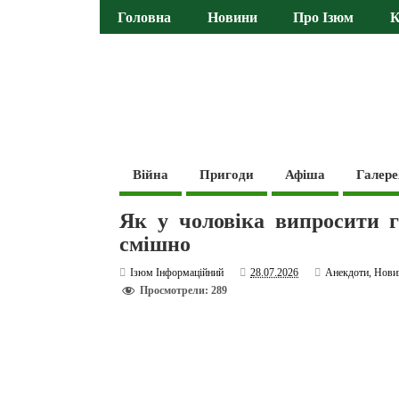
Головна
Новини
Про Ізюм
К
Війна
Пригоди
Афіша
Галере
Як у чоловіка випросити 
смішно
Ізюм Інформаційний
28.07.2026
Анекдоти
,
Нови
Просмотрели: 289