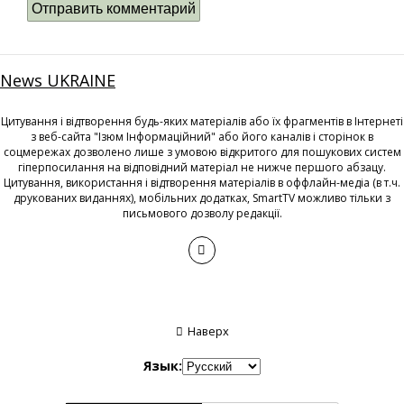
News UKRAINE
Цитування і відтворення будь-яких матеріалів або їх фрагментів в Інтернеті
з веб-сайта "Ізюм Інформаційний" або його каналів і сторінок в
соцмережах дозволено лише з умовою відкритого для пошукових систем
гіперпосилання на відповідний матеріал не нижче першого абзацу.
Цитування, використання і відтворення матеріалів в оффлайн-медіа (в т.ч.
друкованих виданнях), мобільних додатках, SmartTV можливо тільки з
письмового дозволу редакції.
Наверх
Язык: