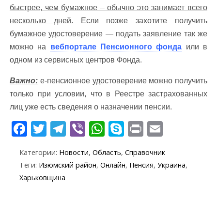
быстрее, чем бумажное – обычно это занимает всего
несколько дней.
Если позже захотите получить
бумажное удостоверение — подать заявление так же
можно на
вебпортале Пенсионного фонда
или в
одном из сервисных центров Фонда.
Важно:
е-пенсионное удостоверение можно получить
только при условии, что в Реестре застрахованных
лиц уже есть сведения о назначении пенсии.
F
T
T
Vi
W
S
Pr
E
ac
w
el
b
h
k
in
m
Категории:
Новости
,
Область
,
Справочник
e
itt
e
er
at
y
t
ai
Теги:
Изюмский район
,
Онлайн
,
Пенсия
,
Украина
,
b
er
gr
s
p
l
Харьковщина
o
a
A
e
o
m
p