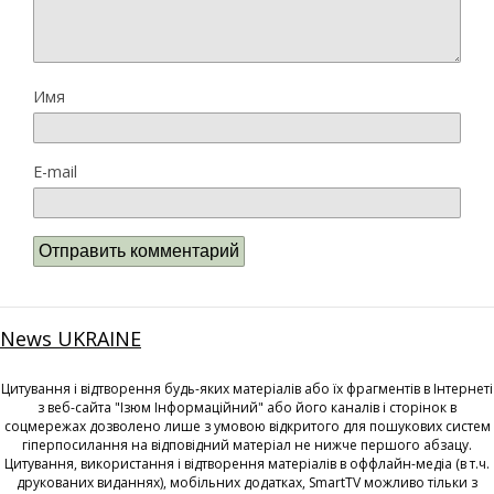
Имя
E-mail
News UKRAINE
Цитування і відтворення будь-яких матеріалів або їх фрагментів в Інтернеті
з веб-сайта "Ізюм Інформаційний" або його каналів і сторінок в
соцмережах дозволено лише з умовою відкритого для пошукових систем
гіперпосилання на відповідний матеріал не нижче першого абзацу.
Цитування, використання і відтворення матеріалів в оффлайн-медіа (в т.ч.
друкованих виданнях), мобільних додатках, SmartTV можливо тільки з