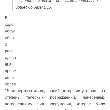
сознания. Затем он самостоятельно
дошел до базы ВСУ.
В
ходе
досуд
ебног
о
рассл
едова
ния
прове
дено
более
15 экспертных исследований, которыми установлена
степень телесных повреждений, нанесенных
потерпевшему, вид вооружения, которое было