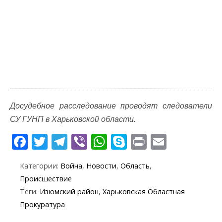
Досудебное расследование проводят следователи
СУ ГУНП в Харьковской области.
F
T
T
Vi
W
S
Pr
E
ac
w
el
b
h
k
in
m
Категории:
Война
,
Новости
,
Область
,
e
itt
e
er
at
y
t
ai
Происшествие
b
er
gr
s
p
l
Теги:
Изюмский район
,
Харьковская Областная
o
a
A
e
Прокуратура
o
m
p