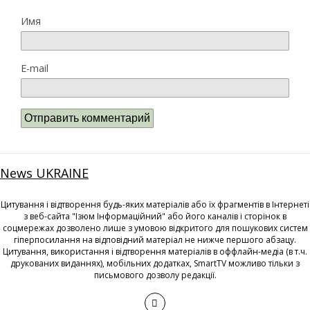
Имя
E-mail
News UKRAINE
Цитування і відтворення будь-яких матеріалів або їх фрагментів в Інтернеті
з веб-сайта "Ізюм Інформаційний" або його каналів і сторінок в
соцмережах дозволено лише з умовою відкритого для пошукових систем
гіперпосилання на відповідний матеріал не нижче першого абзацу.
Цитування, використання і відтворення матеріалів в оффлайн-медіа (в т.ч.
друкованих виданнях), мобільних додатках, SmartTV можливо тільки з
письмового дозволу редакції.