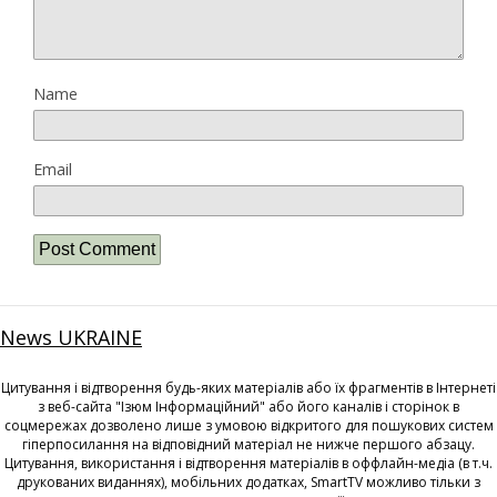
Name
Email
News UKRAINE
Цитування і відтворення будь-яких матеріалів або їх фрагментів в Інтернеті
з веб-сайта "Ізюм Інформаційний" або його каналів і сторінок в
соцмережах дозволено лише з умовою відкритого для пошукових систем
гіперпосилання на відповідний матеріал не нижче першого абзацу.
Цитування, використання і відтворення матеріалів в оффлайн-медіа (в т.ч.
друкованих виданнях), мобільних додатках, SmartTV можливо тільки з