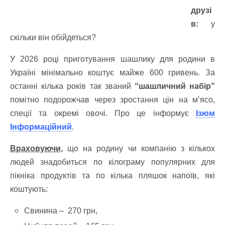
друзі
в:
у
скільки він обійдеться?
У 2026 році приготування шашлику для родини в
Україні мінімально коштує майже 600 гривень. За
останні кілька років так званий
“шашличний набір”
помітно подорожчав через зростання цін на м’ясо,
спеції та окремі овочі. Про це інформує
Ізюм
Інформаційний
.
Враховуючи,
що на родину чи компанію з кількох
людей знадобиться по кілограму популярних для
пікніка продуктів та по кілька пляшок напоїв, які
коштують:
Свинина – 270 грн,