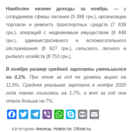
Наиболее низкие доходы за ноябрь —
у
сотрудников сферы питания (5 398 грн.), организации
торговли и ремонта транспортных средств (7 638
грн.), операций с недвижимым имуществом (8 448
грн.), административного и вспомогательного
обслуживания (8 627 грн.), сельского, лесного и
рыбного хозяйств (8 753 грн.).
В ноябре размер средней зарплаты уменьшился
на 0,1%.
При этом за год ее уровень вырос на
11,9%. Средняя реальная зарплата в ноябре 2020
года также снизилась на 1,7%, а вот за год она
стала больше на 7%.
F
T
T
Vi
W
S
Pr
E
ac
w
el
b
h
k
in
m
Категории:
Анонсы
,
Новости
,
Область