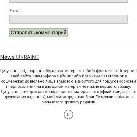
E-mail
News UKRAINE
Цитування і відтворення будь-яких матеріалів або їх фрагментів в Інтернеті
з веб-сайта "Ізюм Інформаційний" або його каналів і сторінок в
соцмережах дозволено лише з умовою відкритого для пошукових систем
гіперпосилання на відповідний матеріал не нижче першого абзацу.
Цитування, використання і відтворення матеріалів в оффлайн-медіа (в т.ч.
друкованих виданнях), мобільних додатках, SmartTV можливо тільки з
письмового дозволу редакції.