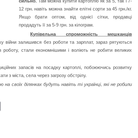
сильно.
Там можна купити картоплю як за 5, так і 7-
12 грн. навіть можна знайти елітні сорти за 45 грн./кг.
Якщо брати оптом, від однієї сітки, продавці
продадуть її за 5-9 грн. за кілограм.
Купівельна спроможність мешканців
ку війни залишився без роботи та зарплат, зараз рятуються
в роботу, стали економнішими і воліють не робити великих
иційних запасів на посадку картоплі, побоюючись розвитку
хати з міста, села через загрозу обстрілу.
 на своїх ділянках будуть навіть ті українці, які не робили
E
m
ail