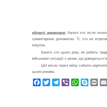
області знизилася:
багато хто після почат
гуманітарною допомогою. Ті, хто не втрати
покупок.
Багато хто цього року не робить трад
військової ситуації: є ризик, що доведеться ї
Цієї весни через війну садити картоплю
цього роками.
Fa
T
Te
Vi
W
S
Pr
ce
wi
le
be
ha
ky
in
bo
tte
gr
r
ts
pe
t
ok
r
a
A