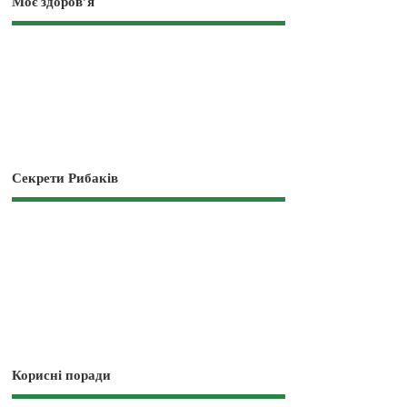
Моє здоров’я
Секрети Рибаків
Корисні поради