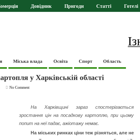
омерція
Довідник
Пригоди
Статті
Готелі
Із
я
Міська влада
Освіта
Спорт
Область
артопля у Харківській області
ь
No Comment
На Харківщині зараз спостерігається
зростання цін на посадкову картоплю, при цьому
попит на неї падає, ажіотажу немає.
На міських ринках ціни теж різняться, але не