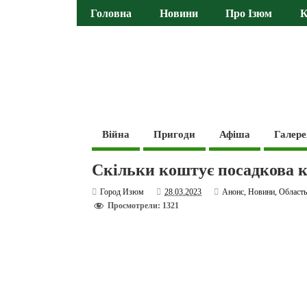
Головна
Новини
Про Ізюм
К
Війна
Пригоди
Афіша
Галере
Скільки коштує посадкова к
Город Изюм
28.03.2023
Анонс
,
Новини
,
Област
Просмотрели: 1321