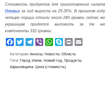
Стоимость продуктов для приготовления салата
Оливье
за ​​год выросла на 25-30%. В прошлом году
четыре порции стоили около 280 гривен, сейчас же
украинцам придется выложить за те же
компоненты 332 гривны.
F
T
T
Vi
W
S
Pr
E
ac
w
el
b
h
k
in
m
Категории:
Анонсы
,
Новости
,
Область
e
itt
e
er
at
y
t
ai
Теги:
Го́род Изюм
,
Новый год
,
Продукты
,
b
er
gr
s
p
l
Харьковщина
,
Цена (стоимость)
o
a
A
e
o
m
p
k
p