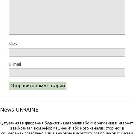
Имя
E-mail
News UKRAINE
Цитування і відтворення будь-яких матеріалів або їх фрагментів в Інтернеті
з веб-сайта "Ізюм Інформаційний" або його каналів і сторінок в
соцмережах дозволено лише з умовою відкритого для пошукових систем