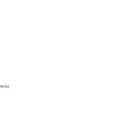
ail
тість)