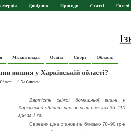
омерція
Довідник
Пригоди
Статті
Готелі
Із
я
Міська влада
Освіта
Спорт
Область
ня вишня у Харківській області?
,
Область
No Comment
Вартість свіжої домашньої вишні у
Харківській області варіюється в межах 35–110
грн за 1 кг.
Середня ціна становить близько 70–90 грн/