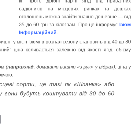
кг, проте дрібні партії ягід від приватних
садівників на місцевих ринках та дошках
оголошень можна знайти значно дешевше — від
35 до 60 грн за кілограм. Про це інформує
Ізюм
Інформаційний
.
шні у місті Ізюмі в розпал сезону становить від 40 до 80
чний” ціна коливається залежно від якості ягід, об’єму
мом
(
наприклад
, домашню вишню «з рук» у відрах)
, ціна у
ижчою.
сцеві сорти, це такі як «Шпанка» або
ну вони будуть коштувати від 30 до 60
E
m