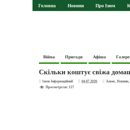
Головна
Новини
Про Ізюм
К
Війна
Пригоди
Афіша
Галере
Скільки коштує свіжа домаш
Ізюм Інформаційний
04.07.2026
Анонс
,
Новини
Просмотрели: 127