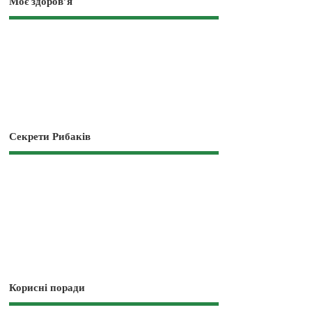
Моє здоров’я
Секрети Рибаків
Корисні поради