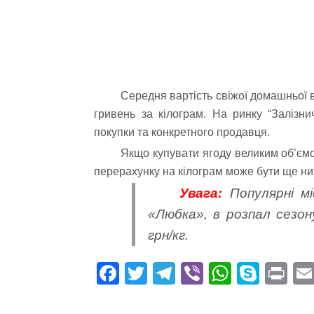
Середня вартість свіжої домашньої ви
гривень за кілограм. На ринку “Залізни
покупки та конкретного продавця.
Якщо купувати ягоду великим об’є
перерахунку на кілограм може бути ще н
Увага:
Популярні мі
«Любка», в розпал сезо
грн/кг.
Fa
T
Te
Vi
W
S
Pr
ce
wi
le
be
ha
ky
in