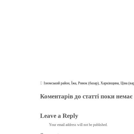
bo
tte
gr
r
ts
pe
t
ok
r
a
A
m
pp
Ізюмський район
,
Їжа
,
Ринок (базар)
,
Харківщина
,
Ціна (вар
Коментарів до статті поки немає
Leave a Reply
Your email address will not be published.