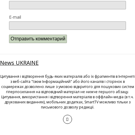
E-mail
News UKRAINE
Цитування і відтворення будь-яких матеріалів або їх фрагментів в Інтернеті
з веб-сайта "Ізюм Інформаційний" або його каналів і сторінок в
соцмережах дозволено лише з умовою відкритого для пошукових систем
гіперпосилання на відповідний матеріал не нижче першого абзацу.
Цитування, використання і відтворення матеріалів в оффлайн-медіа (в т.ч.
друкованих виданнях), мобільних додатках, SmartTV можливо тільки з
письмового дозволу редакції.