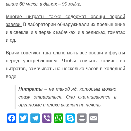
выше 60 мл/кг, в дынях – 90 мл/кг.
Многие нитраты также содержат овощи первой
завязи.
В лаборатории обнаруживали их превышение
и в свекле, и в первых кабачках, и в редисках, томатах
и т.д.
Врачи советуют тщательно мыть все овощи и фрукты
перед употреблением. Чтобы снизить количество
нитратов, замачивать на несколько часов в холодной
воде.
Нитраты
– не такой яд, которым можно
сразу отравиться. Они скапливаются в
организме и плохо влияют на печень.
F
T
T
Vi
W
S
Pr
E
ac
w
el
b
h
k
in
m