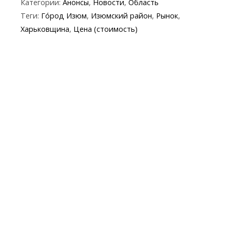
Категории:
Анонсы
,
Новости
,
Область
e
itt
e
er
at
y
t
ai
Теги:
Го́род Изюм
,
Изюмский район
,
Рынок
,
b
er
gr
s
p
l
Харьковщина
,
Цена (стоимость)
o
a
A
e
o
m
p
k
p