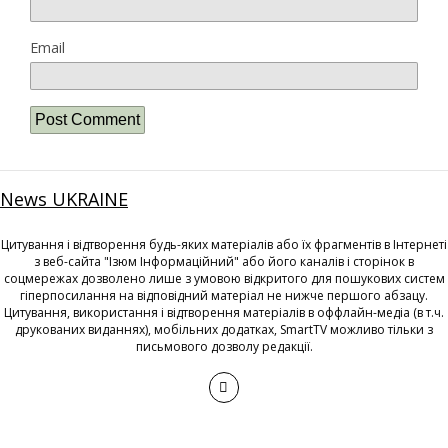
Email
News UKRAINE
Цитування і відтворення будь-яких матеріалів або їх фрагментів в Інтернеті
з веб-сайта "Ізюм Інформаційний" або його каналів і сторінок в
соцмережах дозволено лише з умовою відкритого для пошукових систем
гіперпосилання на відповідний матеріал не нижче першого абзацу.
Цитування, використання і відтворення матеріалів в оффлайн-медіа (в т.ч.
друкованих виданнях), мобільних додатках, SmartTV можливо тільки з
письмового дозволу редакції.