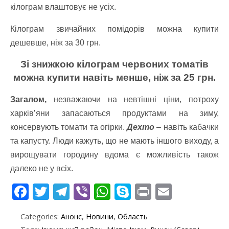
кілограм влаштовує не усіх.
Кілограм звичайних помідорів можна купити
дешевше, ніж за 30 грн.
Зі знижкою кілограм червоних томатів
можна купити навіть менше, ніж за 25 грн.
Загалом,
незважаючи на невтішні ціни, потроху
харків’яни запасаються продуктами на зиму,
консервують томати та огірки.
Дехто
– навіть кабачки
та капусту. Люди кажуть, що не мають іншого виходу, а
вирощувати городину вдома є можливість також
далеко не у всіх.
F
T
T
Vi
W
S
Pr
E
ac
w
el
b
h
k
in
m
Categories:
Анонс
,
Новини
,
Область
e
itt
e
er
at
y
t
ai