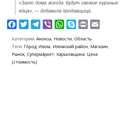
«Зато дома всегда будут свежие куриные
яйца», — добавила продавщица.
F
T
T
Vi
W
S
Pr
E
ac
w
el
b
h
k
in
m
Категории:
Анонсы
,
Новости
,
Область
e
itt
e
er
at
y
t
ai
Теги:
Го́род Изюм
,
Изюмский район
,
Магазин
,
b
er
gr
s
p
l
Рынок
,
Суперма́ркет
,
Харьковщина
,
Цена
o
a
A
e
(стоимость)
o
m
p
k
p