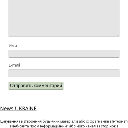
Имя
E-mail
News UKRAINE
Цитування і відтворення будь-яких матеріалів або їх фрагментів в Інтернеті
з веб-сайта "Ізюм Інформаційний" або його каналів і сторінок в