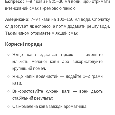
Еспресо:
7–9 г кави на 25–30 мл води, щоб отримати
інтенсивний смак з кремовою пінкою.
Американо:
7–9 г кави на 100–150 мл води. Спочатку
слід готуват, як еспресо, а потім додавати решту води.
Таким чином отримаєте м’якший смак.
Корисні поради
Якщо кава здається гіркою — зменште
кількість меленої кави або використовуйте
крупніший помел.
Якщо напій водянистий — додайте 1–2 грами
кави.
Використовуйте кухонні ваги — вони дають
стабільний результат.
Свіжомелена кава завжди ароматніша.