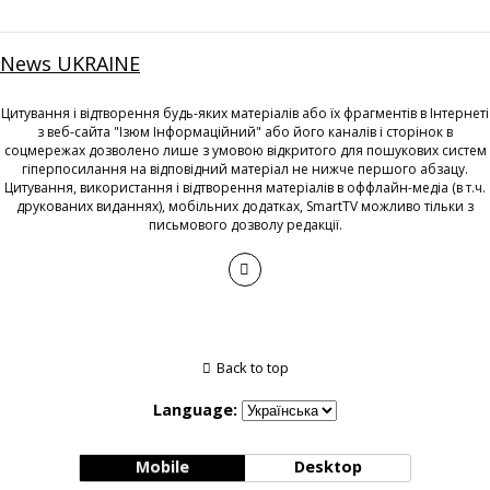
News UKRAINE
Цитування і відтворення будь-яких матеріалів або їх фрагментів в Інтернеті
з веб-сайта "Ізюм Інформаційний" або його каналів і сторінок в
соцмережах дозволено лише з умовою відкритого для пошукових систем
гіперпосилання на відповідний матеріал не нижче першого абзацу.
Цитування, використання і відтворення матеріалів в оффлайн-медіа (в т.ч.
друкованих виданнях), мобільних додатках, SmartTV можливо тільки з
письмового дозволу редакції.
Back to top
Language:
Mobile
Desktop