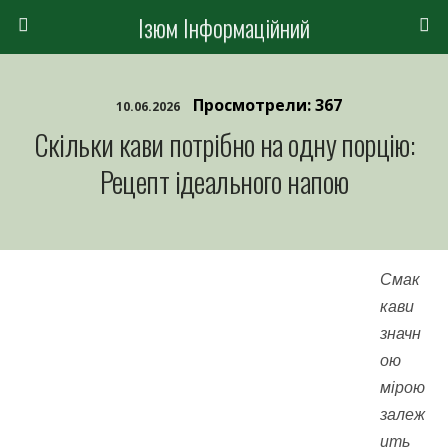
Ізюм Інформаційний
Просмотрели: 367
10.06.2026
Скільки кави потрібно на одну порцію:
Рецепт ідеального напою
Смак
кави
значн
ою
мірою
залеж
ить