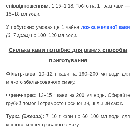
співвідношенням:
1:15–1:18. Тобто на 1 грам кави —
15–18 мл води.
У побутових умовах це 1 чайна
ложка меленої кави
(6–7 грам)
на 100–120 мл води.
Скільки кави потрібно для різних способів
приготування
Фільтр-кава:
10–12 г кави на 180–200 мл води для
м’якого збалансованого смаку.
Френч-прес:
12–15 г кави на 200 мл води. Обирайте
грубий помел і отримаєте насичений, щільний смак.
Турка
(джезва)
:
7–10 г кави на 60–100 мл води для
міцного, концентрованого смаку.