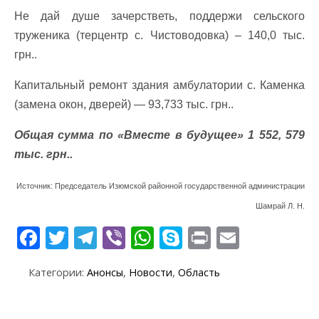
Не дай душе зачерстветь, поддержи сельского
труженика (терцентр с. Чистоводовка) – 140,0 тыс.
грн..
Капитальный ремонт здания амбулатории с. Каменка
(замена окон, дверей) — 93,733 тыс. грн..
Общая сумма по «Вместе в будущее» 1 552, 579
тыс. грн..
Источник: Председатель Изюмской районной государственной администрации
Шамрай Л. Н.
F
T
T
Vi
W
S
Pr
E
ac
w
el
b
h
k
in
m
Категории:
Анонсы
,
Новости
,
Область
e
itt
e
er
at
y
t
ai
b
er
gr
s
p
l