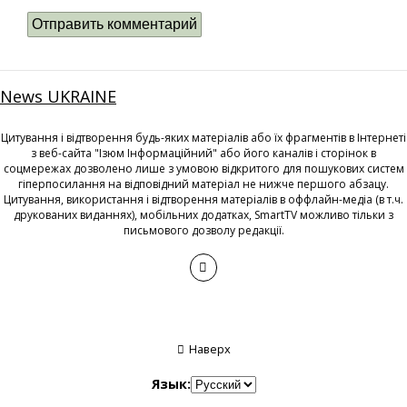
News UKRAINE
Цитування і відтворення будь-яких матеріалів або їх фрагментів в Інтернеті
з веб-сайта "Ізюм Інформаційний" або його каналів і сторінок в
соцмережах дозволено лише з умовою відкритого для пошукових систем
гіперпосилання на відповідний матеріал не нижче першого абзацу.
Цитування, використання і відтворення матеріалів в оффлайн-медіа (в т.ч.
друкованих виданнях), мобільних додатках, SmartTV можливо тільки з
письмового дозволу редакції.
Наверх
Язык: