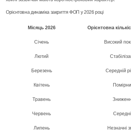
Орієнтовна динаміка закриття ФОП у 2026 році
Місяць 2026
Орієнтовна кількіс
Січень
Високий пок
Лютий
Стабіліза
Березень
Середній р
Квітень
Помірн
Травень
Знижен
Червень
Середн
Липень
Незначні з