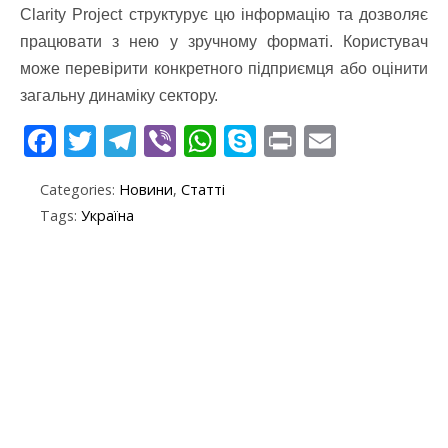
Clarity Project структурує цю інформацію та дозволяє
працювати з нею у зручному форматі. Користувач
може перевірити конкретного підприємця або оцінити
загальну динаміку сектору.
F
T
T
Vi
W
S
Pr
E
ac
w
el
b
h
k
in
m
Categories:
Новини
,
Статті
e
itt
e
er
at
y
t
ai
Tags:
Україна
b
er
gr
s
p
l
o
a
A
e
o
m
p
k
p