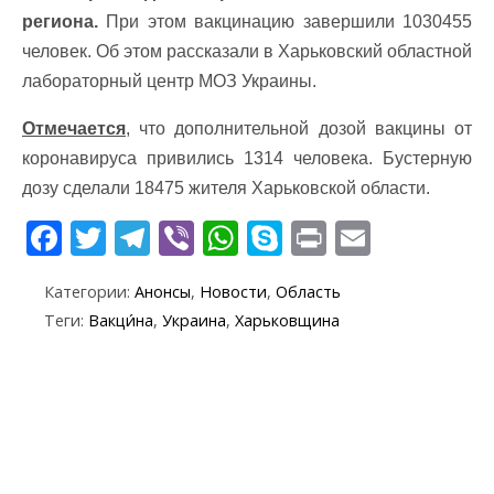
региона.
При этом вакцинацию завершили 1030455
человек. Об этом рассказали в Харьковский областной
лабораторный центр МОЗ Украины.
Отмечается
, что дополнительной дозой вакцины от
коронавируса привились 1314 человека. Бустерную
дозу сделали 18475 жителя Харьковской области.
F
T
T
Vi
W
S
Pr
E
ac
w
el
b
h
k
in
m
Категории:
Анонсы
,
Новости
,
Область
e
itt
e
er
at
y
t
ai
Теги:
Вакци́на
,
Украина
,
Харьковщина
b
er
gr
s
p
l
o
a
A
e
o
m
p
k
p