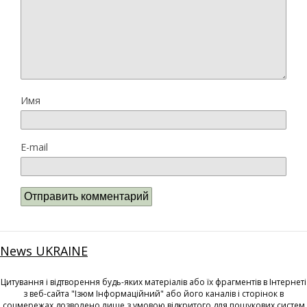
Имя
E-mail
News UKRAINE
Цитування і відтворення будь-яких матеріалів або їх фрагментів в Інтернеті
з веб-сайта "Ізюм Інформаційний" або його каналів і сторінок в
соцмережах дозволено лише з умовою відкритого для пошукових систем