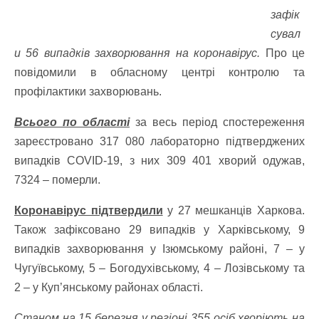
зафік
сувал
и 56 випадків захворювання на коронавірус.
Про це
повідомили в обласному центрі контролю та
профілактики захворювань.
Всього по області
за весь період спостереження
зареєстровано 317 080 лабораторно підтверджених
випадків СOVID-19, з них 309 401 хворий одужав,
7324 – померли.
Коронавірус підтвердили
у 27 мешканців Харкова.
Також зафіксовано 29 випадків у Харківському, 9
випадків захворювання у Ізюмському районі, 7 – у
Чугуївському, 5 – Богодухівському, 4 – Лозівському та
2 – у Куп’янському районах області.
Станом на 15 березня у регіоні 355 осіб хворіють на