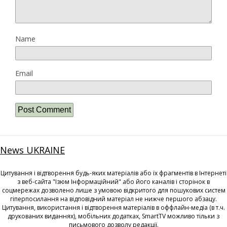
Name
Email
News UKRAINE
Цитування і відтворення будь-яких матеріалів або їх фрагментів в Інтернеті
з веб-сайта "Ізюм Інформаційний" або його каналів і сторінок в
соцмережах дозволено лише з умовою відкритого для пошукових систем
гіперпосилання на відповідний матеріал не нижче першого абзацу.
Цитування, використання і відтворення матеріалів в оффлайн-медіа (в т.ч.
друкованих виданнях), мобільних додатках, SmartTV можливо тільки з
письмового дозволу редакції.