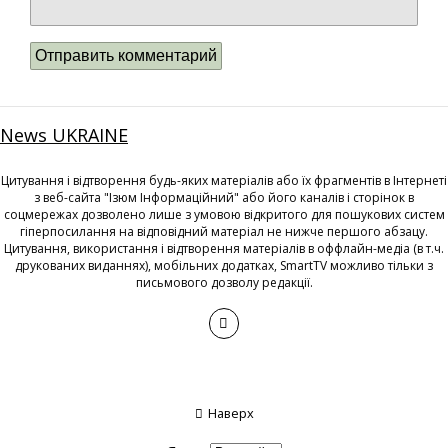
News UKRAINE
Цитування і відтворення будь-яких матеріалів або їх фрагментів в Інтернеті
з веб-сайта "Ізюм Інформаційний" або його каналів і сторінок в
соцмережах дозволено лише з умовою відкритого для пошукових систем
гіперпосилання на відповідний матеріал не нижче першого абзацу.
Цитування, використання і відтворення матеріалів в оффлайн-медіа (в т.ч.
друкованих виданнях), мобільних додатках, SmartTV можливо тільки з
письмового дозволу редакції.
Наверх