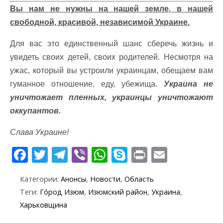
Вы нам не нужны на нашей земле, в нашей
свободной, красивой, независимой Украине.
Для вас это единственный шанс сберечь жизнь и
увидеть своих детей, своих родителей. Несмотря на
ужас, который вы устроили украинцам, обещаем вам
гуманное отношение, еду, убежища.
Украина не
уничтожает пленных, украинцы уничтожают
оккупантов.
Слава Украине!
F
T
T
Vi
W
S
Pr
E
ac
w
el
b
h
k
in
m
Категории:
Анонсы
,
Новости
,
Область
e
itt
e
er
at
y
t
ai
Теги:
Го́род Изюм
,
Изюмский район
,
Украина
,
b
er
gr
s
p
l
Харьковщина
o
a
A
e