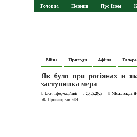
Головна
Новини
Про Ізюм
К
Війна
Пригоди
Афіша
Галере
Як було при росіянах и як
заступника мера
Ізюм Інформаційний
20.03.2023
Міська влада
,
Н
Просмотрели: 694