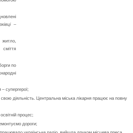
овлені
зківці –
 житло,
міття
борги по
народні
 – супергерої;
 свою діяльність. Центральна міська лікарня працює на повну
 освітній процес;
емонтуємо дороги;
запрацювало українське радіо, вийшла друком місцева преса.