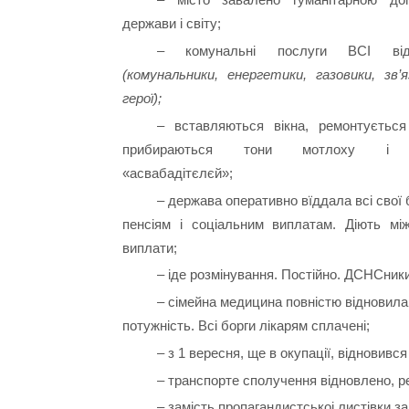
держави і світу;
– комунальні послуги ВСІ відн
(комунальники, енергетики, газовики, зв’я
герої);
– вставляються вікна, ремонтується
прибираються тони мотлоху і с
«асвабадітєлєй»;
– держава оперативно вїддала всі свої 
пенсіям і соціальним виплатам. Діють між
виплати;
– іде розмінування. Постійно. ДСНСники
– сімейна медицина повністю відновила
потужність. Всі борги лікарям сплачені;
– з 1 вересня, ще в окупації, відновився
– транспорте сполучення відновлено, р
– замість пропагандистськоі листівки 