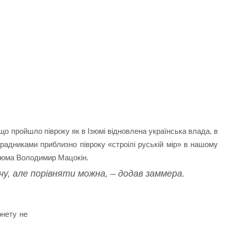
що пройшло півроку як в Ізюмі відновлена українська влада, в
зрадниками приблизно півроку «строілі руській мір» в нашому
 Ізюма Володимир Мацокін.
у, але порівняти можна, – додав заммера.
ернету не