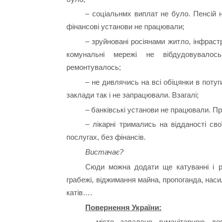
– соціальнмх виплат не було. Пенсій 
фінансові установи не працювали;
– зруйновані росіянами житло, інфраст
комунальні мережі не вібдудовувало
ремонтувалось;
– не дивлячись на всі обіцянки в потуги
заклади так і не запрацювали. Взагалі;
– банківські установи не працювали. П
– лікарні тримались на відданості свої
послугах, без фінансів.
Вистачає?
Сюди можна додати ще катуванні і ро
грабежі, віджимання майна, пропоганда, наси
катів….
Повернення України:
– місто завалено гуманітарною до