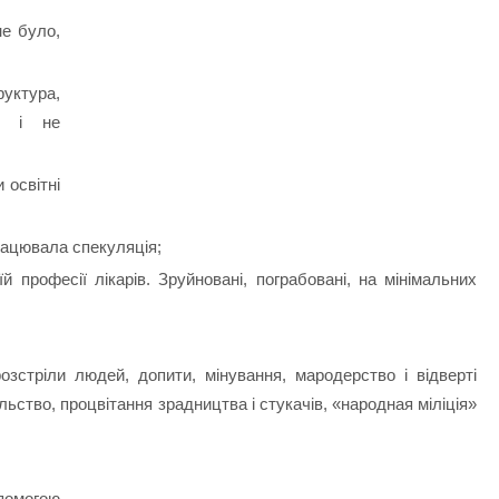
не було,
руктура,
сь і не
 освітні
рацювала спекуляція;
й професії лікарів. Зруйновані, пограбовані, на мінімальних
зстріли людей, допити, мінування, мародерство і відверті
льство, процвітання зрадництва і стукачів, «народная міліція»
помогою