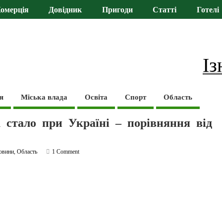
омерція
Довідник
Пригоди
Статті
Готелі
Із
я
Міська влада
Освіта
Спорт
Область
 стало при Україні – порівняння від
овини
,
Область
1 Comment