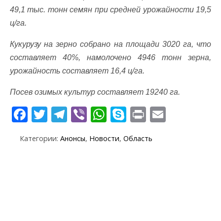
49,1 тыс. тонн семян при средней урожайности 19,5
ц/га.
Кукурузу на зерно собрано на площади 3020 га, что
составляет 40%, намолочено 4946 тонн зерна,
урожайность составляет 16,4 ц/га.
Посев озимых культур составляет 19240 га.
F
T
T
Vi
W
S
Pr
E
ac
w
el
b
h
k
in
m
Категории:
Анонсы
,
Новости
,
Область
e
itt
e
er
at
y
t
ai
b
er
gr
s
p
l
o
a
A
e
o
m
p
k
p