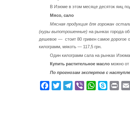
В Изюме в этом месяце десяток яиц под
Мясо, сало
Мясная продукция для горожан остал
(куры выпотрошенные)
на рынках города об
дешевое — стоит 80 гривен самое дорогое об
килограмм, мякоть — 117,5 грн.
Один килограмм сала на рынках Изюма 
Купить растительное масло
можно от 2
По прогнозам экспертов с наступле
Fa
T
Te
Vi
W
S
Pr
ce
wi
le
be
ha
ky
in
bo
tte
gr
r
ts
pe
t
ok
r
a
A
m
pp