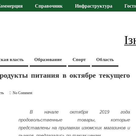
Коммерция
Справочник
Инфраструктура
Гост
Із
ская власть
Образование
Спорт
Область
родукты питания в октябре текущего
сть
No Comment
В начале октября 2019 года
продовольственные товары, которые
представлены на прилавках изюмских магазинов и
рынков, предлагались по таким ценам.