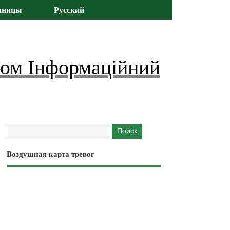
иницы
Русский
юм Інформаційний
Воздушная карта тревог