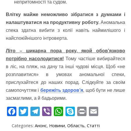
непритомності та судом.
Влітку майже неможливо зібратися з думками і
налаштуватися на продуктивну роботу.
Аномальна
спека здатна вибити з колії навіть наймилішого і
найспокійнішого інтроверта.
Літо – шикарна пора року, якой обов’язково
потрібно насолодитися!
Тому частіше вибирайтеся
в ліс, на пляж, на дачу та інші чудові місця. Щоб «не
розплавитися» в умовах аномальної спеки,
прислухайтеся до наших порад. Слідкуйте за своїм
самопочуттям і
бережіть здоров’я
, щоб бути не лише
засмаглими, а й бадьорими.
F
T
T
Vi
W
S
Pr
E
ac
w
el
b
h
k
in
m
Categories:
Анонс
,
Новини
,
Область
,
Статті
e
itt
e
er
at
y
t
ai