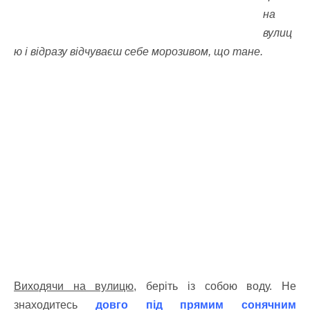
на
вулиц
ю і відразу відчуваєш себе морозивом, що тане.
Виходячи на вулицю,
беріть із собою воду. Не
знаходитесь
довго під прямим сонячним