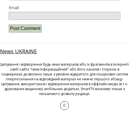
Email
News UKRAINE
Цитування і відтворення будь-яких матеріалів або їх фрагментів в Інтернеті
з веб-сайта "Ізюм Інформаційний" або його каналів і сторінок в
соцмережах дозволено лише з умовою відкритого для пошукових систем
гіперпосилання на відповідний матеріал не нижче першого абзацу.
Цитування, використання і відтворення матеріалів в оффлайн-медіа (в т.ч.
друкованих виданнях), мобільних додатках, SmartTV можливо тільки з
письмового дозволу редакції.