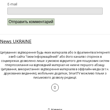
E-mail
News UKRAINE
Цитування і відтворення будь-яких матеріалів або їх фрагментів в Інтернеті
з веб-сайта "Ізюм Інформаційний" або його каналів і сторінок в
соцмережах дозволено лише з умовою відкритого для пошукових систем
гіперпосилання на відповідний матеріал не нижче першого абзацу.
Цитування, використання і відтворення матеріалів в оффлайн-медіа (в т.ч.
друкованих виданнях), мобільних додатках, SmartTV можливо тільки з
письмового дозволу редакції.
Наверх