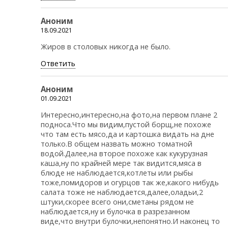
Аноним
18.09.2021
Жиров в столовых никогда не было.
Ответить
Аноним
01.09.2021
Интересно,интересно,на фото,на первом плане 2
подноса.Что мы видим,пустой борщ,не похоже
что там есть мясо,да и картошка видать на дне
только.В общем назвать можно томатной
водой.Далее,на второе похоже как кукурузная
каша,ну по крайней мере так видится,мяса в
блюде не наблюдается,котлеты или рыбы
тоже,помидоров и огурцов так же,какого нибудь
салата тоже не наблюдается,далее,оладьи,2
штуки,скорее всего они,сметаны рядом не
наблюдается,ну и булочка в разрезанном
виде,что внутри булочки,непонятно.И наконец то