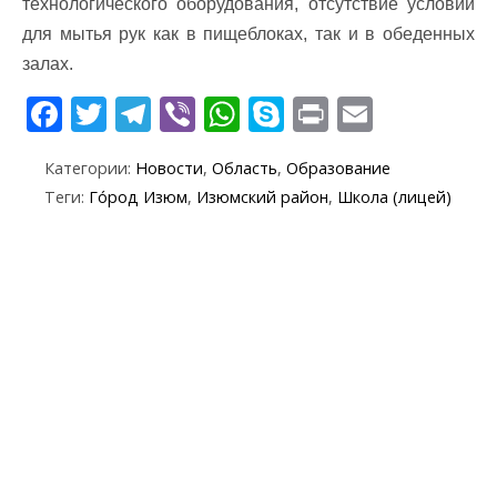
технологического оборудования, отсутствие условий
для мытья рук как в пищеблоках, так и в обеденных
залах.
F
T
T
Vi
W
S
Pr
E
ac
w
el
b
h
k
in
m
Категории:
Новости
,
Область
,
Образование
e
itt
e
er
at
y
t
ai
Теги:
Го́род Изюм
,
Изюмский район
,
Школа (лицей)
b
er
gr
s
p
l
o
a
A
e
o
m
p
k
p