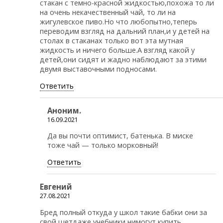
стакан с темно-красной жидкостью,похожа то ли
на очень некачественный чай, то ли на
жигулевское пиво.Но что любопытно,теперь
переводим взгляд на дальний план,и у детей на
столах в стаканах только вот эта мутная
жидкость и ничего больше.А взгляд какой у
детей,они сидят и жадно наблюдают за этими
двумя выставочными подносами.
Ответить
Аноним.
16.09.2021
Да вы почти оптимист, батенька. В миске
тоже чай — только морковный!
Ответить
Евгений
27.08.2021
Бред полный откуда у школ такие бабки они за
свой шетдаже учебники нимогут купить