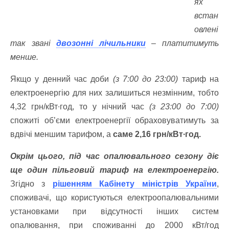
ях
встан
овлені
так звані
двозонні лічильники
– платитимуть
менше.
Якщо у денний час доби
(з 7:00 до 23:00)
тариф на
електроенергію для них залишиться незмінним, тобто
4,32 грн/кВт∙год, то у нічний час
(з 23:00 до 7:00)
спожиті об’єми електроенергії обраховуватимуть за
вдвічі меншим тарифом, а
саме 2,16 грн/кВт∙год.
Окрім цього, під час опалювального сезону діє
ще один пільговий тариф на електроенергію.
Згідно з
рішенням Кабінету міністрів України
,
споживачі, що користуються електроопалювальними
установками при відсутності інших систем
опалювання, при споживанні до 2000 кВт/год