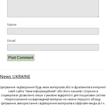
Name
Email
News UKRAINE
Цитування і відтворення будь-яких матеріалів або їх фрагментів в Інтернеті
з веб-сайта "Ізюм Інформаційний" або його каналів і сторінок в
соцмережах дозволено лише з умовою відкритого для пошукових систем
гіперпосилання на відповідний матеріал не нижче першого абзацу.
Цитування, використання і відтворення матеріалів в оффлайн-медіа (в т.ч.