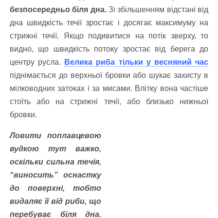
безпосередньо біля дна.
Зі збільшенням відстані від
дна швидкість течії зростає і досягає максимуму на
стрижні течії. Якщо подивитися на потік зверху, то
видно, що швидкість потоку зростає від берега до
центру русла.
Велика риба тільки у весняний час
піднімається до верхньої бровки або шукає захисту в
мілководних затоках і за мисами. Влітку вона частіше
стоїть або на стрижні течії, або близько нижньої
бровки.
Ловити поплавцевою
вудкою тут важко,
оскільки сильна течія,
“виносить” оснастку
до поверхні, тобто
видаляє її від риби, що
перебуває біля дна.