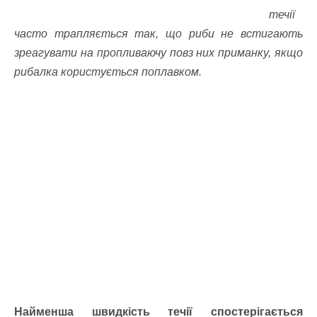
течії
часто трапляється так, що риби не встигають
зреагувати на пропливаючу повз них приманку, якщо
рибалка користується поплавком.
Найменша швидкість течії спостерігається