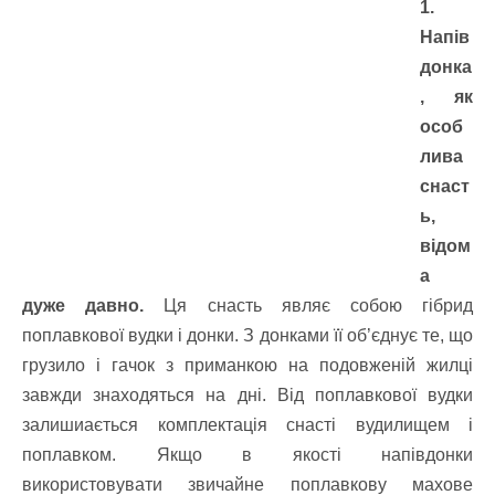
1.
Напів
донка
, як
особ
лива
снаст
ь,
відом
а
дуже давно.
Ця снасть являє собою гібрид
поплавкової вудки і донки. З донками її об’єднує те, що
грузило і гачок з приманкою на подовженій жилці
завжди знаходяться на дні. Від поплавкової вудки
залишиається комплектація снасті вудилищем і
поплавком. Якщо в якості напівдонки
використовувати звичайне поплавкову махове