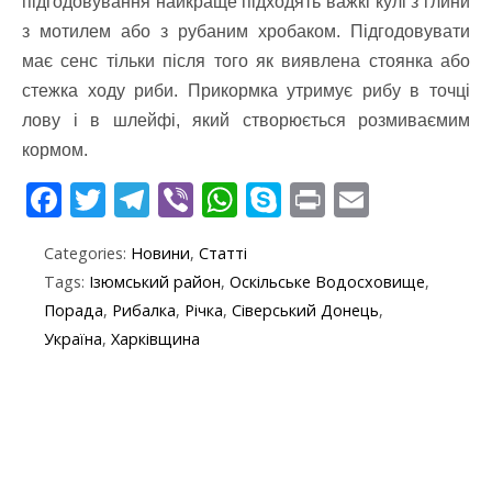
підгодовування найкраще підходять важкі кулі з глини
з мотилем або з рубаним хробаком. Підгодовувати
має сенс тільки після того як виявлена ​​стоянка або
стежка ходу риби. Прикормка утримує рибу в точці
лову і в шлейфі, який створюється розмиваємим
кормом.
F
T
T
Vi
W
S
Pr
E
ac
w
el
b
h
k
in
m
Categories:
Новини
,
Статті
e
itt
e
er
at
y
t
ai
Tags:
Ізюмський район
,
Оскільське Водосховище
,
b
er
gr
s
p
l
Порада
,
Рибалка
,
Річка
,
Сіверський Донець
,
o
a
A
e
Україна
,
Харківщина
o
m
p
k
p