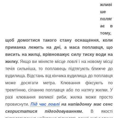
жливі
ше
поляг
ає в
тому,
щоб домогтися такого стану оснащення, коли
приманка лежить на дні, а маса поплавця, що
висить на жилці, врівноважує силу тиску води на
жилку.
Якщо ви міняєте місце ловлі і на новому місці
течія сильніша, то поплавець підтягують ближче до
вудилища. Відстань від кінчика вудилища до поплавця
може досягати метра. Клювання фіксують по
тремтінню, сіпанню поплавця або по натягу жилки. У
разі клювання великої риби, жилка може просто
провиснути.
Під час ловлі
на напівдонку має сенс
скористатися підгодовуванням.
В якості