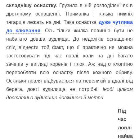
складнішу оснастку.
Грузила в ній розподілені як в
дротяному оснащенні. Приманка і кілька нижніх
тягарців лежать на дні. Така оснастка
дуже чутлива
до клювання
. Ось тільки жилка повинна бути не
набагато довша вудлища. До недоліків оснащення
слід віднести той факт, що її практично не можна
застосовувати під час ловлі, коли на дні багато
зачепів у вигляді коренів і гілок. Аж надто клопітно
переробляти всю оснастку після кожного обриву.
Оскільки ловля відбувається на невеликій віддалі від
берега, довгі вудилища не потрібні.
Іноді цілком
достатньо вудилища довжиною 3 метри.
Під
час
ловлі
найва