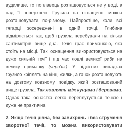
вудилище, то поплавець розташовується не у воді, а
над її поверхнею. Грузила на оснащенні можна
розташовувати по-різному. Найпростіше, коли всі
тягарці зосереджені в одній точці. Глибина
відміряється так, щоб грузила перебували на кілька
сантиметрів вище дна. Течія грає приманкою, яка
стоїть на місці. Такі оснащення використовуються на
дуже сильній течії і під час ловлі великої риби на
велику приманку
(черв’як).
У рідкісних випадках
грузило кріплять на кінці жилки, а гачок розташовують
на довгому ковзному повідку, який розташований
вище грузила.
Так ловлять між кущами і деревами.
Однак така оснастка легко переплутується течією і
дуже не практична.
2. Якщо течія рівна, без завихрень і без струменів
зворотної течії, то можна використовувати