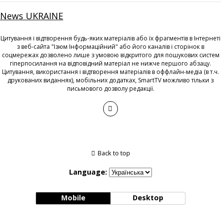
News UKRAINE
Цитування і відтворення будь-яких матеріалів або їх фрагментів в Інтернеті
з веб-сайта "Ізюм Інформаційний" або його каналів і сторінок в
соцмережах дозволено лише з умовою відкритого для пошукових систем
гіперпосилання на відповідний матеріал не нижче першого абзацу.
Цитування, використання і відтворення матеріалів в оффлайн-медіа (в т.ч.
друкованих виданнях), мобільних додатках, SmartTV можливо тільки з
письмового дозволу редакції.
Back to top
Language:
Mobile
Desktop