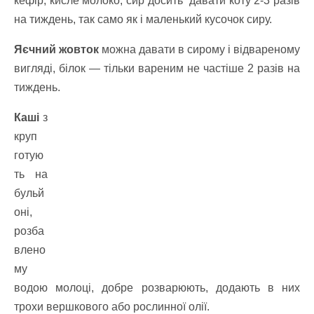
кефір, кисле молоко, сир досить давати коту 2-3 разів
на тиждень, так само як і маленький кусочок сиру.
Яєчний жовток
можна давати в сирому і відвареному
вигляді, білок — тільки вареним не частіше 2 разів на
тиждень.
Каші
з
круп
готую
ть на
бульй
оні,
розба
влено
му
водою молоці, добре розварюють, додають в них
трохи вершкового або рослинної олії.