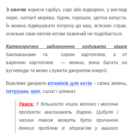
З овочів
корисні гарбуз, сирі або відварені, у вигляді
пюре, натерті морква, буряк, горошок, цвітна капуста.
Їх можна підмішувати потроху до каш, м’ясних страв,
оскільки смак овочів котам зазвичай не подобається.
Категорично заборонено годувати кішок
баклажанами та сирою картоплею, а от
вареною картоплею — можна, вона багата на
вуглеводи та може служити джерелом енергії.
Важливе джерело
вітамінів для котів
– свіжа зелень,
петрушка
,
кріп
, салат і шпинат.
Увага:
У більшості кішок молоко і молочні
продукти викликають діарею. Цибуля і
часник також можуть бути причиною
деяких проблем зі здоров’ям у вашого