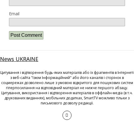
Email
News UKRAINE
Цитування і відтворення будь-яких матеріалів або їх фрагментів в Інтернеті
з веб-сайта "Ізюм Інформаційний" або його каналів і сторінок в
соцмережах дозволено лише з умовою відкритого для пошукових систем
гіперпосилання на відповідний матеріал не нижче першого абзацу.
Цитування, використання і відтворення матеріалів в оффлайн-медіа (в т.ч.
друкованих виданнях), мобільних додатках, SmartTV можливо тільки з
письмового дозволу редакції.