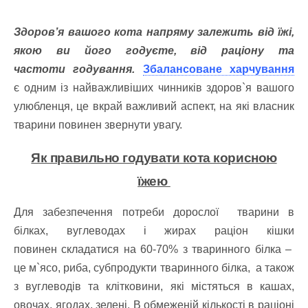
Здоров’я вашого кота напряму залежить від їжі,
якою ви його годуєте, від раціону та
частоти годування.
Збалансоване харчування
є одним із найважливіших чинників здоров`я вашого
улюбленця, це вкрай важливий аспект, на які власник
тварини повинен звернути увагу.
Як правильно годувати кота корисною
їжею
Для забезпечення потреби дорослої тварини в
білках, вуглеводах і жирах раціон кішки
повинен складатися на 60-70% з тваринного білка –
це м`ясо, риба, субпродукти тваринного білка, а також
з вуглеводів та клітковини, які містяться в кашах,
овочах, ягодах, зелені. В обмеженій кількості в раціоні