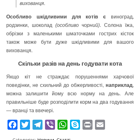
вихованця.
Особливо шкідливими для котів є
виноград,
родзинки, шоколад
(особливо чорний)
. Солона їжа,
обрізки з маленькими шматочками гострих кісток
також може бути дуже шкідливими для вашого
вихованця.
Скільки разів на день годувати кота
Якщо кіт не страждає порушеннями харчової
поведінки, не схильний до обжерливості,
наприклад
,
можна залишити йому всю норму на день. Але
правильніше буде розподілити корм на два годування
— вранці та ввечері.
F
T
T
Vi
W
S
Pr
E
ac
w
el
b
h
k
in
m
Categories:
Новини
,
Статті