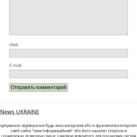
Имя
E-mail
News UKRAINE
Цитування і відтворення будь-яких матеріалів або їх фрагментів в Інтернеті
з веб-сайта "Ізюм Інформаційний" або його каналів і сторінок в
соцмережах дозволено лише з умовою відкритого для пошукових систем