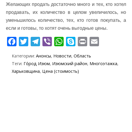
Желающих продать достаточно много и тех, кто хотел
продавать, их количество в целом увеличилось, но
уменьшилось количество, тех, кто готов покупать, а
если и готовы, то хотят очень выгодные цены.
F
T
T
Vi
W
S
Pr
E
ac
w
el
b
h
k
in
m
Категории:
Анонсы
,
Новости
,
Область
e
itt
e
er
at
y
t
ai
Теги:
Го́род Изюм
,
Изюмский район
,
Многоэтажка
,
b
er
gr
s
p
l
Харьковщина
,
Цена (стоимость)
o
a
A
e
o
m
p
k
p