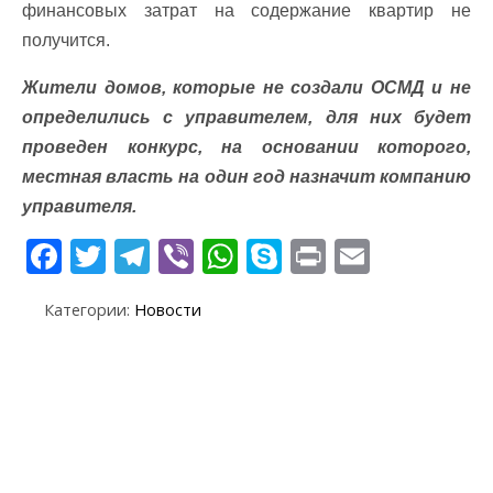
финансовых затрат на содержание квартир не
получится.
Жители домов, которые не создали ОСМД и не
определились с управителем, для них будет
проведен конкурс, на основании которого,
местная власть на один год назначит компанию
управителя.
F
T
T
Vi
W
S
Pr
E
ac
w
el
b
h
k
in
m
Категории:
Новости
e
itt
e
er
at
y
t
ai
b
er
gr
s
p
l
o
a
A
e
o
m
p
k
p