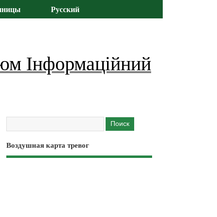
иницы
Русский
юм Інформаційний
Воздушная карта тревог