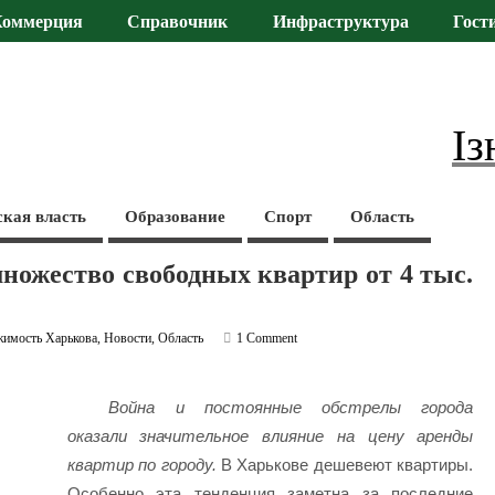
Коммерция
Справочник
Инфраструктура
Гост
Із
ская власть
Образование
Спорт
Область
ножество свободных квартир от 4 тыс.
имость Харькова
,
Новости
,
Область
1 Comment
Война и постоянные обстрелы города
оказали значительное влияние на цену аренды
квартир по городу.
В Харькове дешевеют квартиры.
Особенно эта тенденция заметна за последние