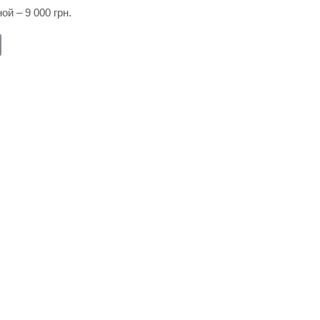
й – 9 000 грн.
E
m
ail