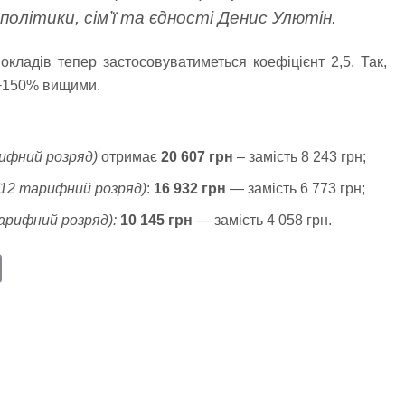
 політики, сімʼї та єдності Денис Улютін.
кладів тепер застосовуватиметься коефіцієнт 2,5. Так,
 +150% вищими.
ифний розряд)
отримає
20 607 грн
– замість 8 243 грн;
(12 тарифний розряд)
:
16 932 грн
— замість 6 773 грн;
арифний розряд):
10 145 грн
— замість 4 058 грн.
E
m
ail