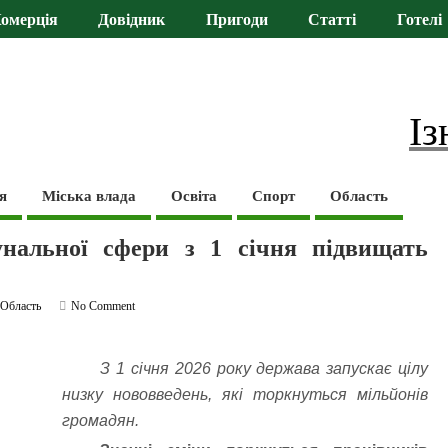
омерція
Довідник
Пригоди
Статті
Готелі
Із
я
Міська влада
Освіта
Спорт
Область
нальної сфери з 1 січня підвищать
,
Область
No Comment
З 1 січня 2026 року держава запускає цілу
низку нововведень, які торкнуться мільйонів
громадян.