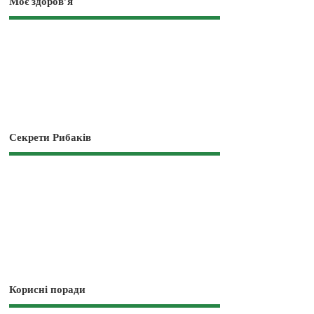
Моє здоров’я
Секрети Рибаків
Корисні поради