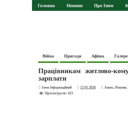
Головна
Новини
Про Ізюм
К
Війна
Пригоди
Афіша
Галере
Працівникам житлово-кому
зарплати
Ізюм Інформаційний
12.01.2026
Анонс
,
Новини
Просмотрели: 423