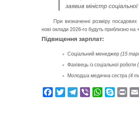
заявив міністр соціальної
При визначенні розміру посадових о
нові оклади 2026-го будуть приблизно на
Підвищення зарплат:
Соціальний менеджер
(15 тар
Фахівець із соціальної роботи
Молодша медична сестра
(4 т
Fa
T
Te
Vi
W
S
Pr
ce
wi
le
be
ha
ky
in
bo
tte
gr
r
ts
pe
t
ok
r
a
A
m
pp