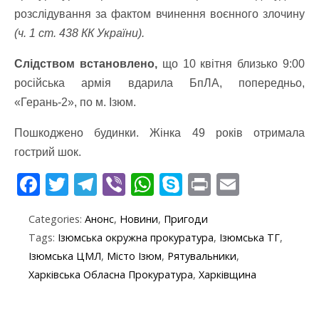
розслідування за фактом вчинення воєнного злочину
(ч. 1 ст. 438 КК України).
Слідством встановлено,
що 10 квітня близько 9:00
російська армія вдарила БпЛА, попередньо,
«Герань-2», по м. Ізюм.
Пошкоджено будинки. Жінка 49 років отримала
гострий шок.
F
T
T
Vi
W
S
Pr
E
ac
w
el
b
h
k
in
m
Categories:
Анонс
,
Новини
,
Пригоди
e
itt
e
er
at
y
t
ai
Tags:
Ізюмська окружна прокуратура
,
Ізюмська ТГ
,
b
er
gr
s
p
l
Ізюмська ЦМЛ
,
Місто Ізюм
,
Рятувальники
,
o
a
A
e
Харківська Обласна Прокуратура
,
Харківщина
o
m
p