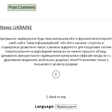
News UKRAINE
Цитування і відтворення будь-яких матеріалів або їх фрагментів в Інтернеті
з веб-сайта "Ізюм Інформаційний" або його каналів і сторінок в
соцмережах дозволено лише з умовою відкритого для пошукових систем
гіперпосилання на відповідний матеріал не нижче першого абзацу.
Цитування, використання і відтворення матеріалів в оффлайн-медіа (в т.ч.
друкованих виданнях), мобільних додатках, SmartTV можливо тільки з
письмового дозволу редакції.
Back to top
Language: