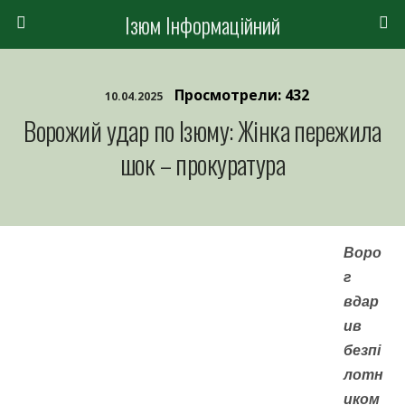
Ізюм Інформаційний
Просмотрели: 432
10.04.2025
Ворожий удар по Ізюму: Жінка пережила
шок – прокуратура
Воро
г
вдар
ив
безпі
лотн
иком