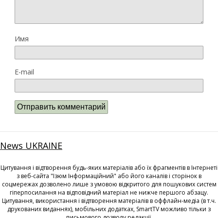
Имя
E-mail
News UKRAINE
Цитування і відтворення будь-яких матеріалів або їх фрагментів в Інтернеті
з веб-сайта "Ізюм Інформаційний" або його каналів і сторінок в
соцмережах дозволено лише з умовою відкритого для пошукових систем
гіперпосилання на відповідний матеріал не нижче першого абзацу.
Цитування, використання і відтворення матеріалів в оффлайн-медіа (в т.ч.
друкованих виданнях), мобільних додатках, SmartTV можливо тільки з
письмового дозволу редакції.