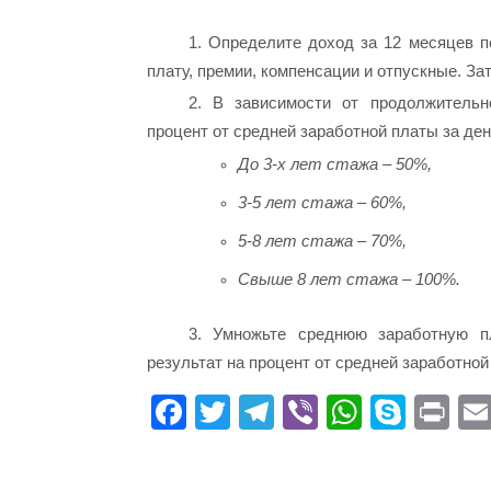
1. Определите доход за 12 месяцев 
плату, премии, компенсации и отпускные. За
2. В зависимости от продолжительн
процент от средней заработной платы за ден
До 3-х лет стажа – 50%,
3-5 лет стажа – 60%,
5-8 лет стажа – 70%,
Свыше 8 лет стажа – 100%.
3. Умножьте среднюю заработную п
результат на процент от средней заработно
Fa
T
Te
Vi
W
S
Pr
ce
wi
le
be
ha
ky
in
bo
tte
gr
r
ts
pe
t