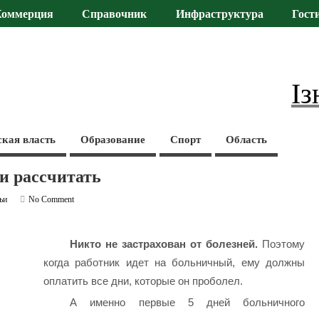
Коммерция
Справочник
Инфраструктура
Гост
Із
ская власть
Образование
Спорт
Область
и рассчитать
ьи
No Comment
Никто не застрахован от болезней.
Поэтому
когда работник идет на больничный, ему должны
оплатить все дни, которые он проболел.
А именно первые 5 дней больничного