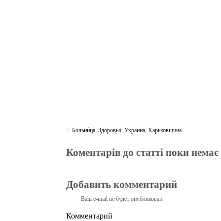
ok
r
a
A
m
pp
Больни́ца
,
Здоровья
,
Украина
,
Харьковщина
Коментарів до статті поки немає
Добавить комментарий
Ваш e-mail не будет опубликован.
Комментарий