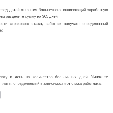
перед датой открытия больничного, включающий заработную
тем разделите сумму на 365 дней.
ости страхового стажа, работник получает определенный
ь:
лату в день на количество больничных дней. Умножьте
й платы, определяемый в зависимости от стажа работника.
E
m
ail