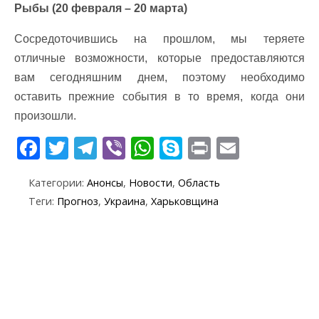
Рыбы (20 февраля – 20 марта)
Сосредоточившись на прошлом, мы теряете
отличные возможности, которые предоставляются
вам сегодняшним днем, поэтому необходимо
оставить прежние события в то время, когда они
произошли.
F
T
T
Vi
W
S
Pr
E
ac
w
el
b
h
k
in
m
Категории:
Анонсы
,
Новости
,
Область
e
itt
e
er
at
y
t
ai
Теги:
Прогноз
,
Украина
,
Харьковщина
b
er
gr
s
p
l
o
a
A
e
o
m
p
k
p