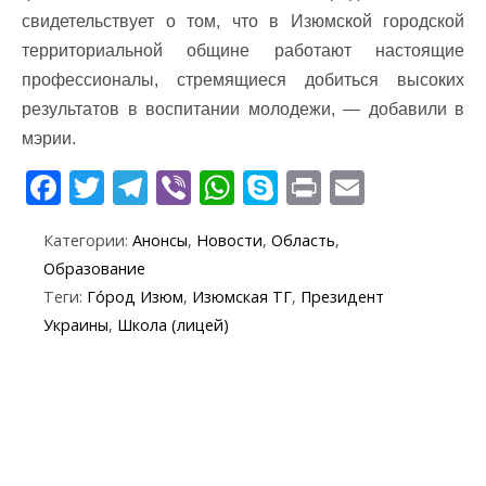
свидетельствует о том, что в Изюмской городской
территориальной общине работают настоящие
профессионалы, стремящиеся добиться высоких
результатов в воспитании молодежи, — добавили в
мэрии.
F
T
T
Vi
W
S
Pr
E
ac
w
el
b
h
k
in
m
Категории:
Анонсы
,
Новости
,
Область
,
e
itt
e
er
at
y
t
ai
Образование
b
er
gr
s
p
l
Теги:
Го́род Изюм
,
Изюмская ТГ
,
Президент
o
a
A
e
Украины
,
Школа (лицей)
o
m
p
k
p