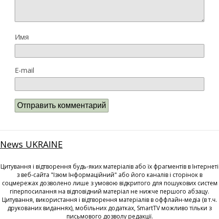
Имя
E-mail
News UKRAINE
Цитування і відтворення будь-яких матеріалів або їх фрагментів в Інтернеті
з веб-сайта "Ізюм Інформаційний" або його каналів і сторінок в
соцмережах дозволено лише з умовою відкритого для пошукових систем
гіперпосилання на відповідний матеріал не нижче першого абзацу.
Цитування, використання і відтворення матеріалів в оффлайн-медіа (в т.ч.
друкованих виданнях), мобільних додатках, SmartTV можливо тільки з
письмового дозволу редакції.