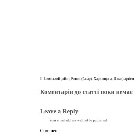
ok
r
a
A
m
pp
Ізюмський район
,
Ринок (базар)
,
Харківщина
,
Ціна (вартіст
Коментарів до статті поки немає
Leave a Reply
Your email address will not be published.
Comment