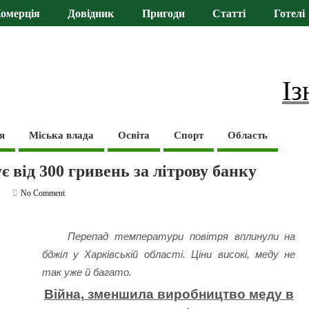
омерція
Довідник
Пригоди
Статті
Готелі
Із
я
Міська влада
Освіта
Спорт
Область
 від 300 гривень за літрову банку
ь
No Comment
Перепад температури повітря вплинули на
бджіл у Харківській області. Ціни високі, меду не
так уже й багато.
Війна, зменшила виробництво меду в