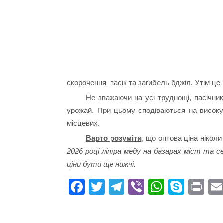
скорочення пасік та загибель бджіл. Утім це
Не зважаючи на усі труднощі, пасічни
урожай. При цьому сподіваються на високу 
місцевих.
Варто розуміти
, що оптова ціна нікол
2026 році літра меду на базарах міст та с
ціни бути ще нижчі.
Fa
T
Te
Vi
W
S
Pr
ce
wi
le
be
ha
ky
in
bo
tte
gr
r
ts
pe
t