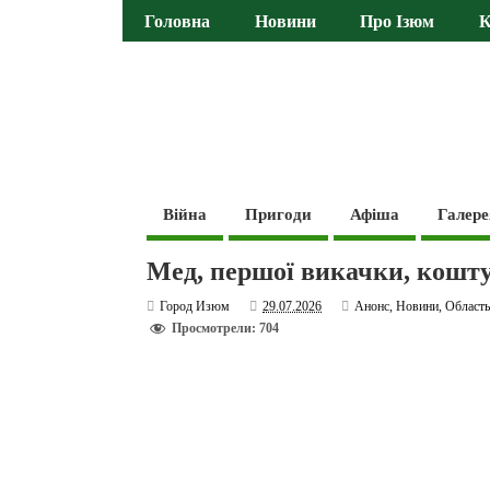
Головна
Новини
Про Ізюм
К
Війна
Пригоди
Афіша
Галере
Мед, першої викачки, коштує
Город Изюм
29.07.2026
Анонс
,
Новини
,
Област
Просмотрели: 704