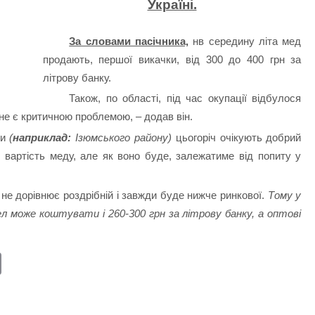
Україні.
За словами пасічника,
нв середину літа мед
продають, першої викачки, від 300 до 400 грн за
літрову банку.
Також, по області, під час окупації відбулося
 не є критичною проблемою, – додав він.
ки
(
наприклад:
Ізюмського району)
цьогоріч очікують добрий
вартість меду, але як воно буде, залежатиме від попиту у
и не дорівнює роздрібній і завжди буде нижче ринкової.
Тому у
ел може коштувати і 260-300 грн за літрову банку, а оптові
E
m
ail