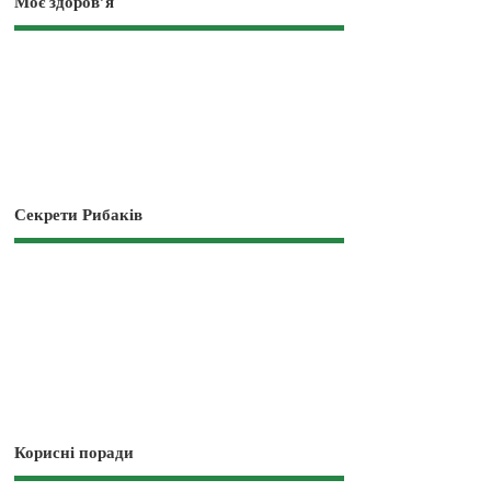
Моє здоров’я
Секрети Рибаків
Корисні поради