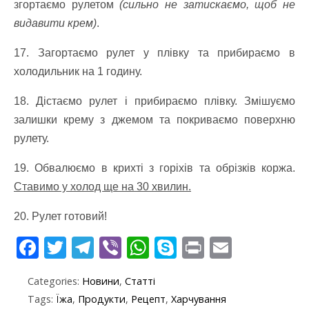
згортаємо рулетом
(сильно не затискаємо, щоб не
видавити крем)
.
17. Загортаємо рулет у плівку та прибираємо в
холодильник на 1 годину.
18. Дістаємо рулет і прибираємо плівку. Змішуємо
залишки крему з джемом та покриваємо поверхню
рулету.
19. Обвалюємо в крихті з горіхів та обрізків коржа.
Ставимо у холод ще на 30 хвилин.
20. Рулет готовий!
F
T
T
Vi
W
S
Pr
E
ac
w
el
b
h
k
in
m
Categories:
Новини
,
Статті
e
itt
e
er
at
y
t
ai
Tags:
Їжа
,
Продукти
,
Рецепт
,
Харчування