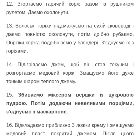
12. Згортаємо гарячий корж разом із рушником
рулетом. Даємо охолонути.
13. Волоські горіхи підсмажуємо на сухій сковороді і
даємо повністю охолонути, потім дрібно рубаємо.
Обрізки коржа подрібнюємо у блендері. З’єднуємо їх з
горіхами.
14. Підігріваємо джем, щоб він став текучим і
розгортаємо медовий корж. Змащуємо його дуже
тонким шаром теплого джему.
15.
Збиваємо міксером вершки із цукровою
пудрою. Потім додаючи невеликими порціями,
з’єднуємо з маскарпоне.
16. Відкладаємо приблизно 3 ложки крему і змащуємо
медовий пласт, покритий джемом. Після цього