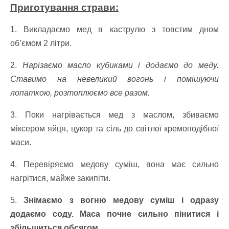
Приготування страви:
1. Викладаємо мед в каструлю з товстим дном
об’ємом 2 літри.
2.
Нарізаємо масло кубиками і додаємо до меду.
Ставимо на невеликий вогонь і помішуючи
лопаткою, розтоплюємо все разом.
3. Поки нагрівається мед з маслом, збиваємо
міксером яйця, цукор та сіль до світлої кремоподібної
маси.
4. Перевіряємо медову суміш, вона має сильно
нагрітися, майже закипіти.
5.
Знімаємо з вогню медову суміш і одразу
додаємо соду. Маса почне сильно пінитися і
збільшиться обсягом.