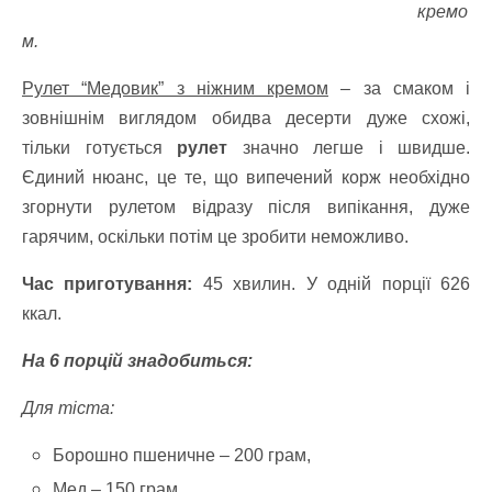
кремо
м.
Рулет “Медовик” з ніжним кремом
– за смаком і
зовнішнім виглядом обидва десерти дуже схожі,
тільки готується
рулет
значно легше і швидше.
Єдиний нюанс, це те, що випечений корж необхідно
згорнути рулетом відразу після випікання, дуже
гарячим, оскільки потім це зробити неможливо.
Час приготування:
45 хвилин. У одній порції 626
ккал.
На 6 порцій знадобиться:
Для тіста:
Борошно пшеничне – 200 грам,
Мед – 150 грам,