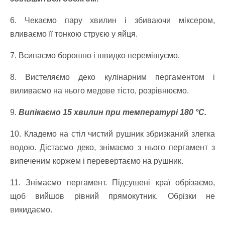
6. Чекаємо пару хвилин і збиваючи міксером,
вливаємо її тонкою струєю у яйця.
7. Всипаємо борошно і швидко перемішуємо.
8. Вистеляємо деко кулінарним пергаментом і
виливаємо на нього медове тісто, розрівнюємо.
9.
Випікаємо 15 хвилин при температурі 180 °C.
10. Кладемо на стіл чистий рушник збризканий злегка
водою. Дістаємо деко, знімаємо з нього пергамент з
випеченим коржем і перевертаємо на рушник.
11. Знімаємо пергамент. Підсушені краї обрізаємо,
щоб вийшов рівний прямокутник. Обрізки не
викидаємо.