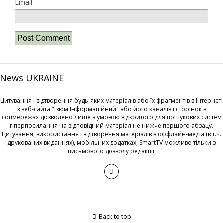
Email
News UKRAINE
Цитування і відтворення будь-яких матеріалів або їх фрагментів в Інтернеті
з веб-сайта "Ізюм Інформаційний" або його каналів і сторінок в
соцмережах дозволено лише з умовою відкритого для пошукових систем
гіперпосилання на відповідний матеріал не нижче першого абзацу.
Цитування, використання і відтворення матеріалів в оффлайн-медіа (в т.ч.
друкованих виданнях), мобільних додатках, SmartTV можливо тільки з
письмового дозволу редакції.
Back to top