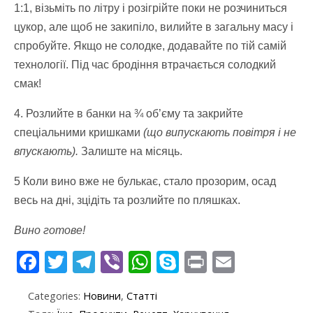
1:1, візьміть по літру і розігрійте поки не розчиниться
цукор, але щоб не закипіло, вилийте в загальну масу і
спробуйте. Якщо не солодке, додавайте по тій самій
технології. Під час бродіння втрачається солодкий
смак!
4. Розлийте в банки на ¾ об’єму та закрийте
спеціальними кришками
(що випускають повітря і не
впускають).
Залиште на місяць.
5 Коли вино вже не булькає, стало прозорим, осад
весь на дні, зцідіть та розлийте по пляшках.
Вино готове!
F
T
T
Vi
W
S
Pr
E
ac
w
el
b
h
k
in
m
Categories:
Новини
,
Статті
e
itt
e
er
at
y
t
ai