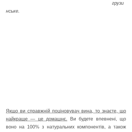
грузи
нське.
Якщо ви справжній поціновувач вина, то знаєте, що
найкраще — це домашнє.
Ви будете впевнені, що
воно на 100% з натуральних компонентів, а також