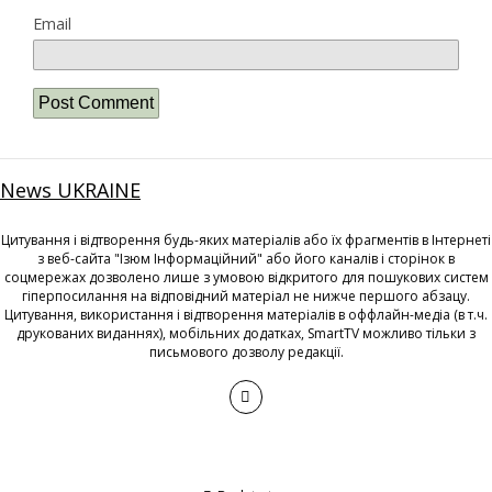
Email
News UKRAINE
Цитування і відтворення будь-яких матеріалів або їх фрагментів в Інтернеті
з веб-сайта "Ізюм Інформаційний" або його каналів і сторінок в
соцмережах дозволено лише з умовою відкритого для пошукових систем
гіперпосилання на відповідний матеріал не нижче першого абзацу.
Цитування, використання і відтворення матеріалів в оффлайн-медіа (в т.ч.
друкованих виданнях), мобільних додатках, SmartTV можливо тільки з
письмового дозволу редакції.