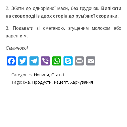
2. Збити до однорідної маси, без грудочок.
Випікати
на сковороді із двох сторін до рум’яної скоринки.
3. Подавати зі сметаною, згущеним молоком або
варенням.
Смачного!
F
T
T
Vi
W
S
Pr
E
ac
w
el
b
h
k
in
m
Categories:
Новини
,
Статті
e
itt
e
er
at
y
t
ai
Tags:
Їжа
,
Продукти
,
Рецепт
,
Харчування
b
er
gr
s
p
l
o
a
A
e
o
m
p
k
p