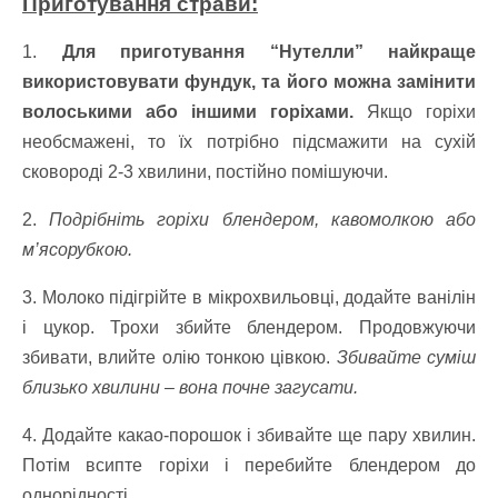
Приготування страви:
1.
Для приготування “Нутелли” найкраще
використовувати фундук, та його можна замінити
волоськими або іншими горіхами.
Якщо горіхи
необсмажені, то їх потрібно підсмажити на сухій
сковороді 2-3 хвилини, постійно помішуючи.
2.
Подрібніть горіхи блендером, кавомолкою або
м’ясорубкою.
3. Молоко підігрійте в мікрохвильовці, додайте ванілін
і цукор. Трохи збийте блендером. Продовжуючи
збивати, влийте олію тонкою цівкою.
Збивайте суміш
близько хвилини – вона почне загусати.
4. Додайте какао-порошок і збивайте ще пару хвилин.
Потім всипте горіхи і перебийте блендером до
однорідності.