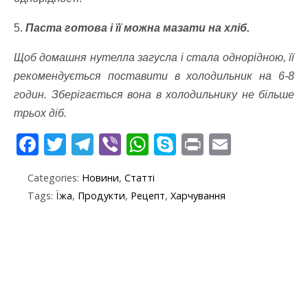
5.
Паста готова і її можна мазати на хліб.
Щоб домашня нутелла загусла і стала однорідною, її
рекомендується поставити в холодильник на 6-8
годин. Зберігається вона в холодильнику не більше
трьох діб.
F
T
T
Vi
W
S
Pr
E
ac
w
el
b
h
k
in
m
Categories:
Новини
,
Статті
e
itt
e
er
at
y
t
ai
Tags:
Їжа
,
Продукти
,
Рецепт
,
Харчування
b
er
gr
s
p
l
o
a
A
e
o
m
p
k
p