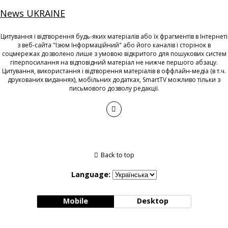
News UKRAINE
Цитування і відтворення будь-яких матеріалів або їх фрагментів в Інтернеті
з веб-сайта "Ізюм Інформаційний" або його каналів і сторінок в
соцмережах дозволено лише з умовою відкритого для пошукових систем
гіперпосилання на відповідний матеріал не нижче першого абзацу.
Цитування, використання і відтворення матеріалів в оффлайн-медіа (в т.ч.
друкованих виданнях), мобільних додатках, SmartTV можливо тільки з
письмового дозволу редакції.
Back to top
Language:
Mobile
Desktop