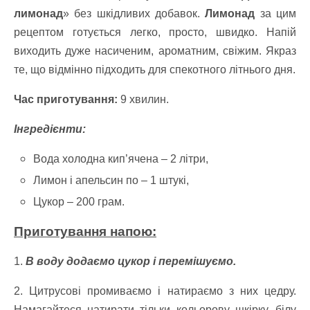
лимонад
» без шкідливих добавок.
Лимонад
за цим
рецептом готується легко, просто, швидко. Напій
виходить дуже насиченим, ароматним, свіжим. Якраз
те, що відмінно підходить для спекотного літнього дня.
Час приготування:
9 хвилин.
Інгредієнти:
Вода холодна кип’ячена – 2 літри,
Лимон і апельсин по – 1 штукі,
Цукор – 200 грам.
Приготування напою:
1.
В воду додаємо цукор і перемішуємо.
2. Цитрусові промиваємо і натираємо з них цедру.
Намагайтеся натирати тільки кольорову шкірку, білу