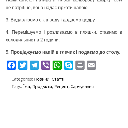
не потрібно, вона надає гіркоти напою.
3. Видавлюємо сік в воду і додаємо цедру.
4. Перемішуємо і розливаємо в пляшки, ставимо в
холодильник на 2 години.
5.
Проціджуємо напій в глечик і подаємо до столу.
F
T
T
Vi
W
S
Pr
E
ac
w
el
b
h
k
in
m
Categories:
Новини
,
Статті
e
itt
e
er
at
y
t
ai
Tags:
Їжа
,
Продукти
,
Рецепт
,
Харчування
b
er
gr
s
p
l
o
a
A
e
o
m
p
k
p