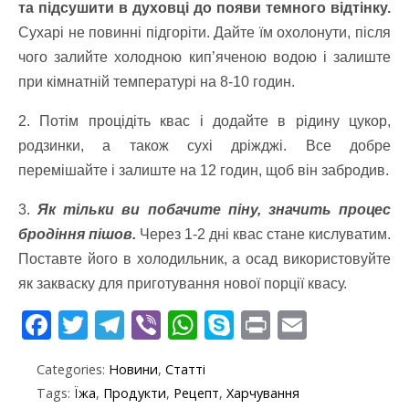
та підсушити в духовці до появи темного відтінку.
Сухарі не повинні підгоріти. Дайте їм охолонути, після
чого залийте холодною кип’яченою водою і залиште
при кімнатній температурі на 8-10 годин.
2. Потім процідіть квас і додайте в рідину цукор,
родзинки, а також сухі дріжджі. Все добре
перемішайте і залиште на 12 годин, щоб він забродив.
3.
Як тільки ви побачите піну, значить процес
бродіння пішов.
Через 1-2 дні квас стане кислуватим.
Поставте його в холодильник, а осад використовуйте
як закваску для приготування нової порції квасу.
F
T
T
Vi
W
S
Pr
E
ac
w
el
b
h
k
in
m
Categories:
Новини
,
Статті
e
itt
e
er
at
y
t
ai
Tags:
Їжа
,
Продукти
,
Рецепт
,
Харчування