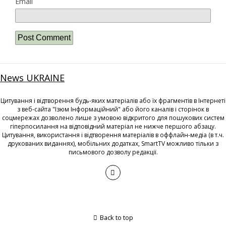
Email
News UKRAINE
Цитування і відтворення будь-яких матеріалів або їх фрагментів в Інтернеті
з веб-сайта "Ізюм Інформаційний" або його каналів і сторінок в
соцмережах дозволено лише з умовою відкритого для пошукових систем
гіперпосилання на відповідний матеріал не нижче першого абзацу.
Цитування, використання і відтворення матеріалів в оффлайн-медіа (в т.ч.
друкованих виданнях), мобільних додатках, SmartTV можливо тільки з
письмового дозволу редакції.
Back to top